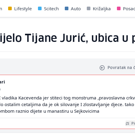
n
Lifestyle
Scitech
Auto
Križaljka
Posa
elo Tijane Jurić, ubica u 
Povratak na 
ari
a
 I vladika Kacevenda jer stiteci tog monstruma ,pravoslavna crk
lo ostalim cetaljima da je ok silovanje I zlostavljanje djece. tako
bombom raznio dijete u manastiru u Sejkovicima
Pr