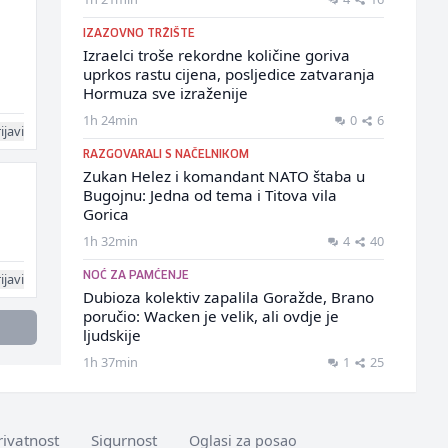
IZAZOVNO TRŽIŠTE
Izraelci troše rekordne količine goriva
uprkos rastu cijena, posljedice zatvaranja
Hormuza sve izraženije
1h 24min
0
6
ijavi
RAZGOVARALI S NAČELNIKOM
Zukan Helez i komandant NATO štaba u
Bugojnu: Jedna od tema i Titova vila
Gorica
1h 32min
4
40
ijavi
NOĆ ZA PAMĆENJE
Dubioza kolektiv zapalila Goražde, Brano
poručio: Wacken je velik, ali ovdje je
ljudskije
1h 37min
1
25
rivatnost
Sigurnost
Oglasi za posao