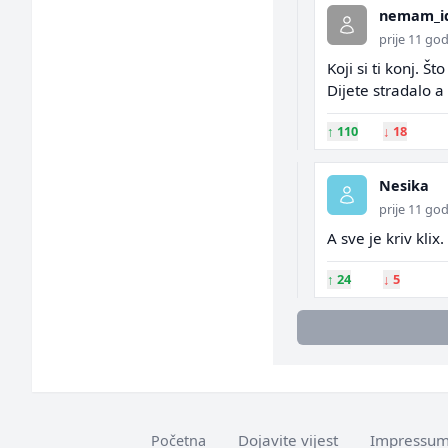
nemam_i
prije 11 go
Koji si ti konj. 
Dijete stradalo a
↑
110
↓
18
Nesika
prije 11 go
A sve je kriv klix
↑
24
↓
5
Dojavite vijest
Impressu
Početna