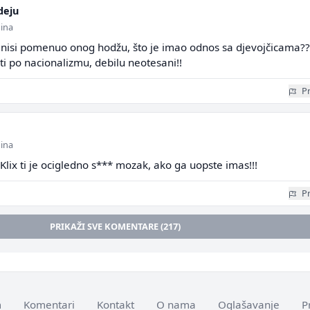
deju
dina
Što nisi pomenuo onog hodžu, što je imao odnos sa djevojčicama??
 ti po nacionalizmu, debilu neotesani!!
Pr
dina
. Klix ti je ocigledno s*** mozak, ako ga uopste imas!!!
Pr
PRIKAŽI SVE KOMENTARE (217)
m
Komentari
Kontakt
O nama
Oglašavanje
P