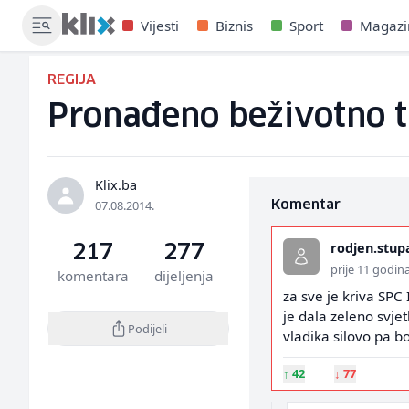
Vijesti
Biznis
Sport
Magazi
REGIJA
Pronađeno beživotno tij
Klix.ba
07.08.2014.
Komentar
rodjen.stup
217
277
prije 11 godin
komentara
dijeljenja
za sve je kriva SPC
je dala zeleno svjet
Podijeli
vladika silovo pa 
↑
42
↓
77