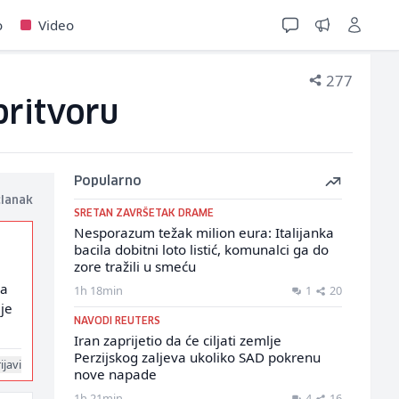
o
Video
277
pritvoru
Popularno
članak
SRETAN ZAVRŠETAK DRAME
Nesporazum težak milion eura: Italijanka
bacila dobitni loto listić, komunalci ga do
zore tražili u smeću
va
1h 18min
1
20
 je
NAVODI REUTERS
Iran zaprijetio da će ciljati zemlje
Perzijskog zaljeva ukoliko SAD pokrenu
ijavi
nove napade
1h 21min
4
16