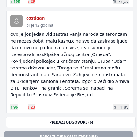
↑
108
↓
29
Prijavi
costigan
prije 12 godina
ovo je jos jedan vid zastrasivanja naroda,za terorizam
ne mozes dobiti malu kaznu,cine sve da zastrase ljude
da im ovo ne padne na um vise,prvo su mediji
izvjestavali lazi:Pljačka tržnog centra „Omega“,
Povrijeđeni policajac u kritičnom stanju, Grupa “Udar”
sprema državni udar, “Droga spid“ rasturana među
demonstrantima u Sarajevu, Zahtjevi demonstranata
za ukidanjem kantona i entiteta, Izgorio veći dio Arhiva
BiH, “Tenkovi” na granici, Sprema se “napad” na
Republiku Srpsku iz Federacije BiH, itd...
↑
96
↓
23
Prijavi
PRIKAŽI ODGOVORE (6)
PRIKAŽI SVE KOMENTARE (151)