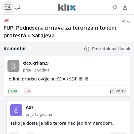
76
BIH
FUP: Podnesena prijava za terorizam tokom
protesta u Sarajevu
Komentar
Povratak na članak
cico.krilan.9
prije 12 godina
Jedini teroristi ovdje su SDA i SDP!!!!!!!!!
↑
198
↓
78
Prijavi
AS7
prije 12 godina
Tako je dosta je bilo terora nad jadnim narodom.