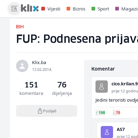
Vijesti
Biznis
Sport
Magazi
BIH
FUP: Podnesena prijav
Klix.ba
12.02.2014.
Komentar
cico.krilan.9
151
76
prije 12 godin
komentara
dijeljenja
Jedini teroristi ovdje
Podijeli
↑
198
↓
78
AS7
prije 12 go