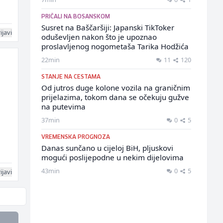
PRIČALI NA BOSANSKOM
Susret na Baščaršiji: Japanski TikToker
ijavi
oduševljen nakon što je upoznao
proslavljenog nogometaša Tarika Hodžića
22min
11
120
STANJE NA CESTAMA
Od jutros duge kolone vozila na graničnim
prijelazima, tokom dana se očekuju gužve
na putevima
37min
0
5
VREMENSKA PROGNOZA
Danas sunčano u cijeloj BiH, pljuskovi
mogući poslijepodne u nekim dijelovima
43min
0
5
ijavi