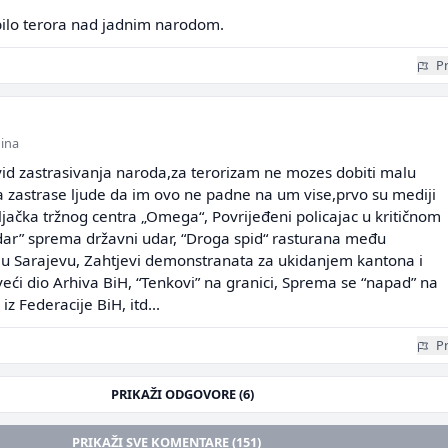
 bilo terora nad jadnim narodom.
Pr
dina
 vid zastrasivanja naroda,za terorizam ne mozes dobiti malu
a zastrase ljude da im ovo ne padne na um vise,prvo su mediji
:Pljačka tržnog centra „Omega“, Povrijeđeni policajac u kritičnom
dar” sprema državni udar, “Droga spid“ rasturana među
 Sarajevu, Zahtjevi demonstranata za ukidanjem kantona i
 veći dio Arhiva BiH, “Tenkovi” na granici, Sprema se “napad” na
z Federacije BiH, itd...
Pr
PRIKAŽI ODGOVORE (6)
PRIKAŽI SVE KOMENTARE (151)