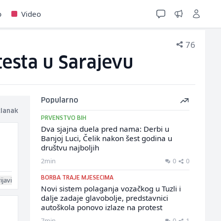
o
Video
76
esta u Sarajevu
Popularno
članak
PRVENSTVO BIH
Dva sjajna duela pred nama: Derbi u
Banjoj Luci, Čelik nakon šest godina u
društvu najboljih
2min
0
0
BORBA TRAJE MJESECIMA
ijavi
Novi sistem polaganja vozačkog u Tuzli i
dalje zadaje glavobolje, predstavnici
autoškola ponovo izlaze na protest
7min
0
1