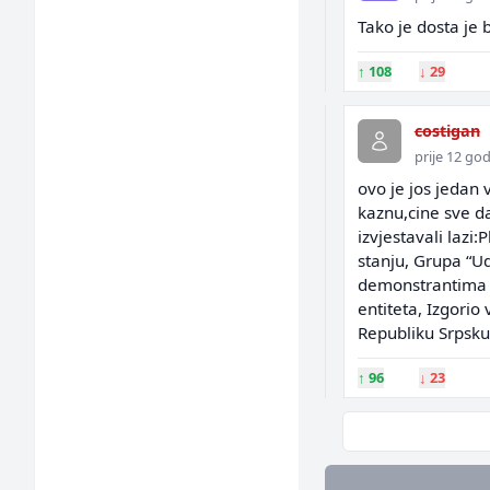
Tako je dosta je
↑
108
↓
29
costigan
prije 12 go
ovo je jos jedan
kaznu,cine sve d
izvjestavali lazi
stanju, Grupa “U
demonstrantima u
entiteta, Izgorio
Republiku Srpsku i
↑
96
↓
23