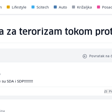
n
Lifestyle
Scitech
Auto
Križaljka
Posa
a za terorizam tokom prot
Povratak na 
a
 su SDA i SDP!!!!!!!!!
Pr
dina