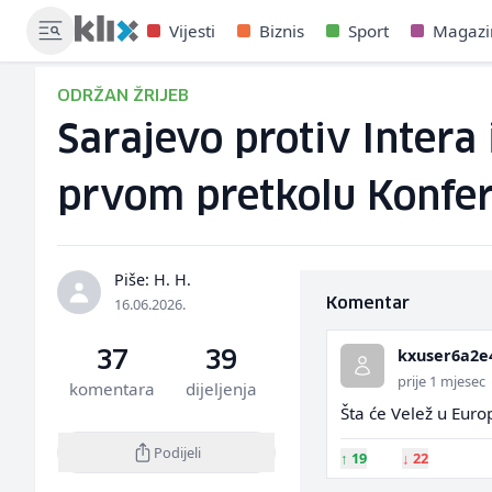
Vijesti
Biznis
Sport
Magazi
ODRŽAN ŽRIJEB
Sarajevo protiv Intera
prvom pretkolu Konfere
Piše: H. H.
16.06.2026.
Komentar
kxuser6a2e
37
39
prije 1 mjesec
komentara
dijeljenja
Šta će Velež u Europ
Podijeli
↑
19
↓
22