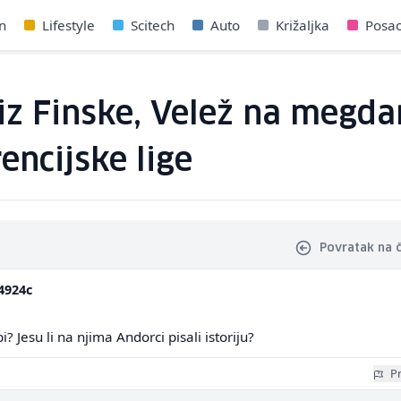
n
Lifestyle
Scitech
Auto
Križaljka
Posa
 iz Finske, Velež na meg
ncijske lige
Povratak na 
4924c
i? Jesu li na njima Andorci pisali istoriju?
Pr