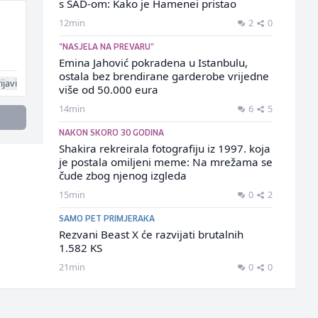
s SAD-om: Kako je Hamenei pristao
12min
2
0
"NASJELA NA PREVARU"
Emina Jahović pokradena u Istanbulu,
ostala bez brendirane garderobe vrijedne
ijavi
više od 50.000 eura
14min
6
5
NAKON SKORO 30 GODINA
Shakira rekreirala fotografiju iz 1997. koja
je postala omiljeni meme: Na mrežama se
čude zbog njenog izgleda
15min
0
2
SAMO PET PRIMJERAKA
Rezvani Beast X će razvijati brutalnih
1.582 KS
21min
0
0