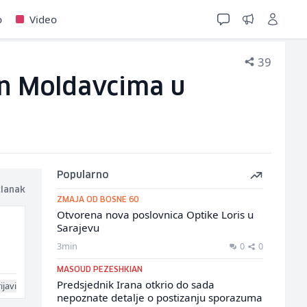
o
Video
39
dan Moldavcima u
Popularno
članak
ZMAJA OD BOSNE 60
Otvorena nova poslovnica Optike Loris u
Sarajevu
3min
0
0
MASOUD PEZESHKIAN
Predsjednik Irana otkrio do sada
ijavi
nepoznate detalje o postizanju sporazuma