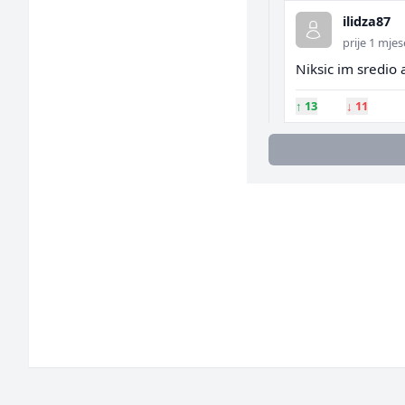
ilidza87
prije 1 mjes
Niksic im sredio 
↑
13
↓
11