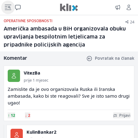
24
OPERATIVNE SPOSOBNOSTI
Američka ambasada u BiH organizovala obuku
upravljanja bespilotnim letjelicama za
pripadnike policijskih agencija
Komentar
Povratak na članak
VitezBa
prije 1 mjesec
Zamislite da je ovo organizovala Ruska ili Iranska
ambasada, kako bi ste reagovali? Sve je isto samo drugi
ugao!
↑
12
↓
2
Prijavi
KulinBankar2