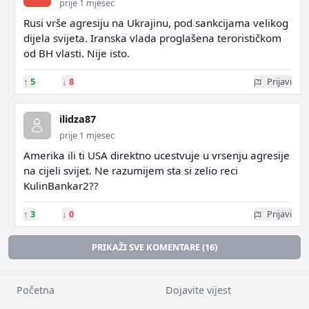
prije 1 mjesec
Rusi vrše agresiju na Ukrajinu, pod sankcijama velikog
dijela svijeta. Iranska vlada proglašena terorističkom
od BH vlasti. Nije isto.
↑
5
↓
8
Prijavi
ilidza87
prije 1 mjesec
Amerika ili ti USA direktno ucestvuje u vrsenju agresije
na cijeli svijet. Ne razumijem sta si zelio reci
KulinBankar2??
↑
3
↓
0
Prijavi
PRIKAŽI SVE KOMENTARE (16)
Početna
Dojavite vijest