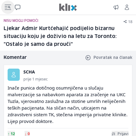
18
NISU MOGLI POMOĆI
Ljekar Admir Kurtćehajić podijelio bizarnu
situaciju koju je doživio na letu za Toronto:
"Ostalo je samo da prouči"
Komentar
Povratak na članak
SCHA
prije 1 mjesec
Inače punica dotičnog osumnjičena u slučaju
malverzacije sa nabavkom aparata za zračenje na UKC
Tuzla, vjerovatno zaslužna za stotine umrlih neliječenih
teških pacijenata. Na sličan način, uticajem na
zdravstveni sistem TK, stečena imperija privatne klinike.
Lijep provod doktore.
↑
12
↓
0
Prijavi