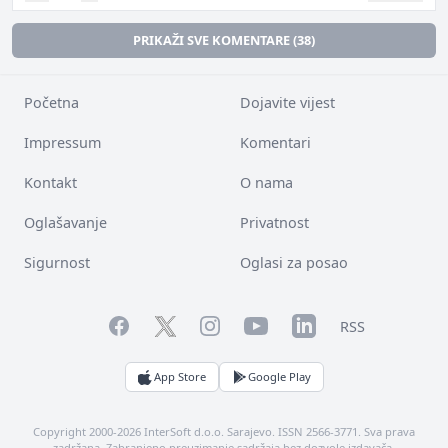
PRIKAŽI SVE KOMENTARE (38)
Početna
Dojavite vijest
Impressum
Komentari
Kontakt
O nama
Oglašavanje
Privatnost
Sigurnost
Oglasi za posao
Facebook
YouTube
LinkedIn
Twitter
Instagram
RSS
App Store
Google Play
Copyright 2000-2026 InterSoft d.o.o. Sarajevo. ISSN 2566-3771. Sva prava
zadržana. Zabranjeno preuzimanje sadržaja bez dozvole izdavača.