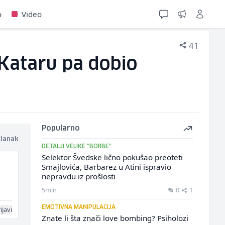
o
Video
41
 Kataru pa dobio
Popularno
članak
DETALJI VELIKE "BORBE"
Selektor Švedske lično pokušao preoteti
Smajlovića, Barbarez u Atini ispravio
nepravdu iz prošlosti
5min
0
1
EMOTIVNA MANIPULACIJA
ijavi
Znate li šta znači love bombing? Psiholozi