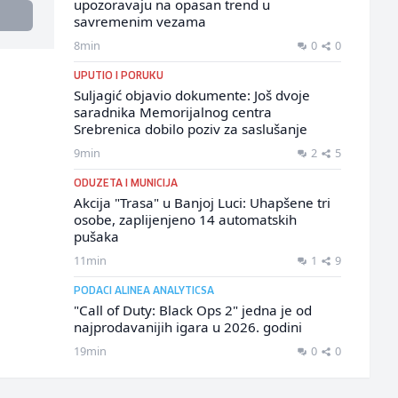
upozoravaju na opasan trend u
savremenim vezama
8min
0
0
UPUTIO I PORUKU
Suljagić objavio dokumente: Još dvoje
saradnika Memorijalnog centra
Srebrenica dobilo poziv za saslušanje
9min
2
5
ODUZETA I MUNICIJA
Akcija "Trasa" u Banjoj Luci: Uhapšene tri
osobe, zaplijenjeno 14 automatskih
pušaka
11min
1
9
PODACI ALINEA ANALYTICSA
"Call of Duty: Black Ops 2" jedna je od
najprodavanijih igara u 2026. godini
19min
0
0