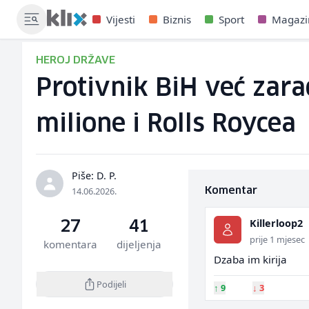
Vijesti
Biznis
Sport
Magazi
HEROJ DRŽAVE
Protivnik BiH već zara
milione i Rolls Roycea
Piše: D. P.
14.06.2026.
Komentar
Killerloop2
27
41
prije 1 mjesec
komentara
dijeljenja
Dzaba im kirija
Podijeli
↑
9
↓
3