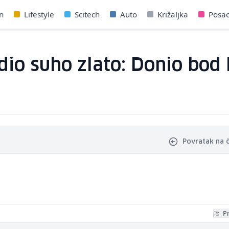
n
Lifestyle
Scitech
Auto
Križaljka
Posa
dio suho zlato: Donio bod
Povratak na 
Pr