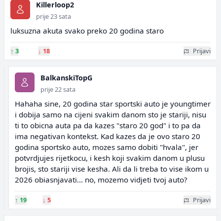
Killerloop2
prije 23 sata
luksuzna akuta svako preko 20 godina staro
↑
3
↓
18
Prijavi
BalkanskiTopG
prije 22 sata
Hahaha sine, 20 godina star sportski auto je youngtimer
i dobija samo na cijeni svakim danom sto je stariji, nisu
ti to obicna auta pa da kazes "staro 20 god" i to pa da
ima negativan kontekst. Kad kazes da je ovo staro 20
godina sportsko auto, mozes samo dobiti "hvala", jer
potvrdjujes rijetkocu, i kesh koji svakim danom u plusu
brojis, sto stariji vise kesha. Ali da li treba to vise ikom u
2026 obiasnjavati... no, mozemo vidjeti tvoj auto?
↑
19
↓
5
Prijavi