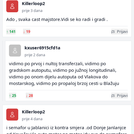
Killerloop2
prije 3 dana
Ado , svaka cast majstore.Vidi se ko radi i gradi .
↑
141
↓
19
Prijavi
kxuser6915cfd1a
prije 2 dana
vidimo po prvoj i nultoj transferzali, vidimo po
gradskom autoputu, vidimo po južnoj longitudinali,
vidimo po onom dijelu autoputa od Vlakova do
mostarskog, vidimo po propaloj brzoj cesti u Blažuju
↑
25
↓
28
Prijavi
Killerloop2
prije 4 dana
i semafor u Jablanici iz kontra smjera .od Donje Janlanjce