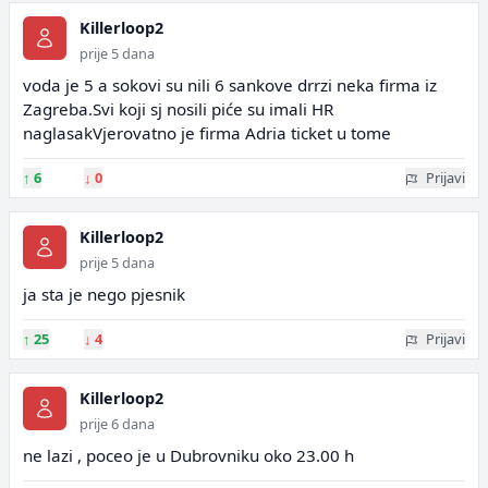
Killerloop2
prije 5 dana
voda je 5 a sokovi su nili 6 sankove drrzi neka firma iz
Zagreba.Svi koji sj nosili piće su imali HR
naglasakVjerovatno je firma Adria ticket u tome
↑
6
↓
0
Prijavi
Killerloop2
prije 5 dana
ja sta je nego pjesnik
↑
25
↓
4
Prijavi
Killerloop2
prije 6 dana
ne lazi , poceo je u Dubrovniku oko 23.00 h