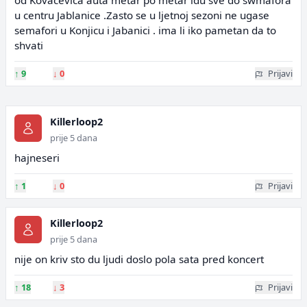
od Kovačevića auta metar po metar idu sve do swmafora
u centru Jablanice .Zasto se u ljetnoj sezoni ne ugase
semafori u Konjicu i Jabanici . ima li iko pametan da to
shvati
↑
9
↓
0
Prijavi
Killerloop2
prije 5 dana
hajneseri
↑
1
↓
0
Prijavi
Killerloop2
prije 5 dana
nije on kriv sto du ljudi doslo pola sata pred koncert
↑
18
↓
3
Prijavi