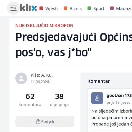
Vijesti
Biznis
Sport
Magazi
NIJE ISKLJUČIO MIKROFON
Predsjedavajući Općins
pos'o, vas j*bo"
Piše: A. Ku.
11.06.2026.
Komentar
gooUser173
62
38
prije 1 mjesec
komentara
dijeljenja
Na sljedećim izbori
od dna pa prema vrhu
Podijeli
Propade još jedan ča