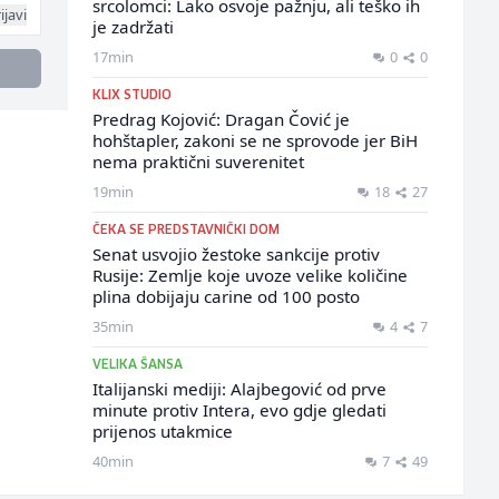
srcolomci: Lako osvoje pažnju, ali teško ih
ijavi
je zadržati
17min
0
0
KLIX STUDIO
Predrag Kojović: Dragan Čović je
hohštapler, zakoni se ne sprovode jer BiH
nema praktični suverenitet
19min
18
27
ČEKA SE PREDSTAVNIČKI DOM
Senat usvojio žestoke sankcije protiv
Rusije: Zemlje koje uvoze velike količine
plina dobijaju carine od 100 posto
35min
4
7
VELIKA ŠANSA
Italijanski mediji: Alajbegović od prve
minute protiv Intera, evo gdje gledati
prijenos utakmice
40min
7
49