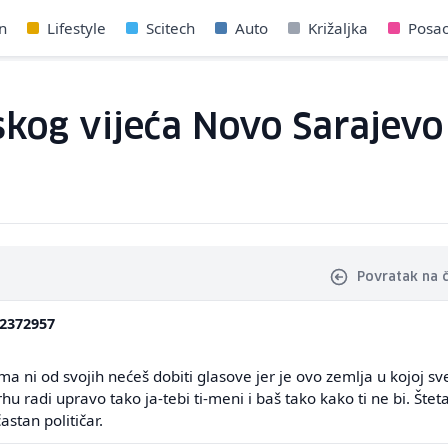
n
Lifestyle
Scitech
Auto
Križaljka
Posa
kog vijeća Novo Sarajevo n
Povratak na 
2372957
ma ni od svojih nećeš dobiti glasove jer je ovo zemlja u kojoj sv
 radi upravo tako ja-tebi ti-meni i baš tako kako ti ne bi. Šteta
stan političar.