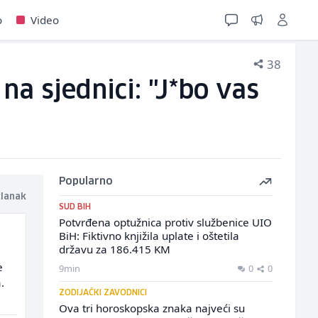
o
Video
38
a sjednici: "J*bo vas
Popularno
članak
SUD BIH
Potvrđena optužnica protiv službenice UIO
BiH: Fiktivno knjižila uplate i oštetila
državu za 186.415 KM
e
9min
0
0
.
ZODIJAČKI ZAVODNICI
Ova tri horoskopska znaka najveći su