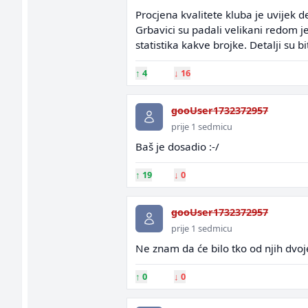
Procjena kvalitete kluba je uvijek d
Grbavici su padali velikani redom j
statistika kakve brojke. Detalji su bi
↑
4
↓
16
gooUser1732372957
prije 1 sedmicu
Baš je dosadio :-/
↑
19
↓
0
gooUser1732372957
prije 1 sedmicu
Ne znam da će bilo tko od njih dvoje 
↑
0
↓
0