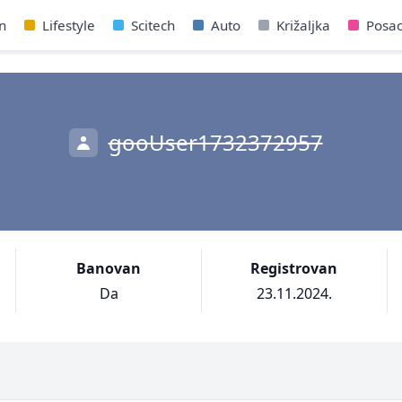
n
Lifestyle
Scitech
Auto
Križaljka
Posa
gooUser1732372957
Banovan
Registrovan
Da
23.11.2024.