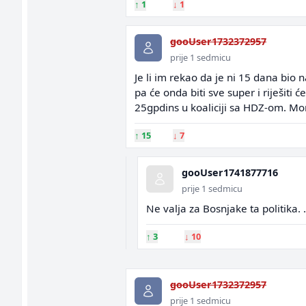
↑
1
↓
1
gooUser1732372957
prije 1 sedmicu
Je li im rekao da je ni 15 dana bio
pa će onda biti sve super i riješiti ć
25gpdins u koaliciji sa HDZ-om. Momc
↑
15
↓
7
gooUser1741877716
prije 1 sedmicu
Ne valja za Bosnjake ta politika. 
↑
3
↓
10
gooUser1732372957
prije 1 sedmicu