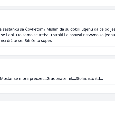
 na sastanku sa Čovketom? Mislim da su dobili utjehu da će od jes
e se i oni. Eto samo se trebaju strpiti i glasovsti nsrwvno za jedn
i držite se. Biti će to super.
.Mostar se mora preuzet...Gradonacelnik...Stolac isto itd...