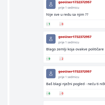
gooUser1732372957
prije 1 sedmicu
Nije sve u redu sa njim ??
↑
1
↓
0
gooUser1732372957
prije 1 sedmicu
Blago zemlji koja ovakve političare
↑
9
↓
2
gooUser1732372957
prije 1 sedmicu
Baš blagi nježni pogled - neću ti ništ
↑
6
↓
0