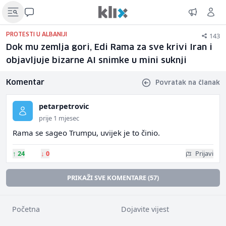
143
PROTESTI U ALBANIJI
Dok mu zemlja gori, Edi Rama za sve krivi Iran i
objavljuje bizarne AI snimke u mini suknji
Komentar
Povratak na članak
petarpetrovic
prije 1 mjesec
Rama se sageo Trumpu, uvijek je to činio.
↑
24
↓
0
Prijavi
PRIKAŽI SVE KOMENTARE (57)
Početna
Dojavite vijest