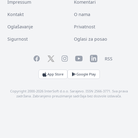
Impressum
Komentari
Kontakt
O nama
Oglašavanje
Privatnost
Sigurnost
Oglasi za posao
Facebook
YouTube
LinkedIn
Twitter
Instagram
RSS
App Store
Google Play
Copyright 2000-2026 InterSoft d.o.o. Sarajevo. ISSN 2566-3771. Sva prava
zadržana. Zabranjeno preuzimanje sadržaja bez dozvole izdavača.