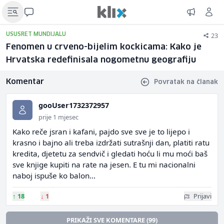
23
USUSRET MUNDIJALU
Fenomen u crveno-bijelim kockicama: Kako je
Hrvatska redefinisala nogometnu geografiju
Komentar
Povratak na članak
gooUser1732372957
prije 1 mjesec
Kako reče jsran i kafani, pajdo sve sve je to lijepo i
krasno i bajno ali treba izdržati sutrašnji dan, platiti ratu
kredita, djetetu za sendvič i gledati hoću li mu moći baš
sve knjige kupiti na rate na jesen. E tu mi nacionalni
naboj ispuše ko balon...
↑
18
↓
1
Prijavi
PRIKAŽI SVE KOMENTARE (99)