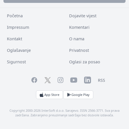
Početna
Dojavite vijest
Impressum
Komentari
Kontakt
O nama
Oglašavanje
Privatnost
Sigurnost
Oglasi za posao
Facebook
YouTube
LinkedIn
Twitter
Instagram
RSS
App Store
Google Play
Copyright 2000-2026 InterSoft d.o.o. Sarajevo. ISSN 2566-3771. Sva prava
zadržana. Zabranjeno preuzimanje sadržaja bez dozvole izdavača.