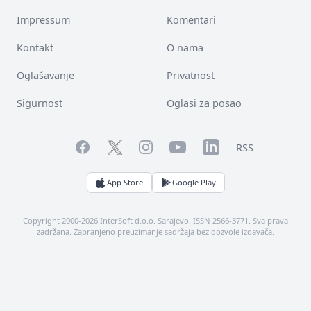
Impressum
Komentari
Kontakt
O nama
Oglašavanje
Privatnost
Sigurnost
Oglasi za posao
Facebook
YouTube
LinkedIn
Twitter
Instagram
RSS
App Store
Google Play
Copyright 2000-2026 InterSoft d.o.o. Sarajevo. ISSN 2566-3771. Sva prava
zadržana. Zabranjeno preuzimanje sadržaja bez dozvole izdavača.