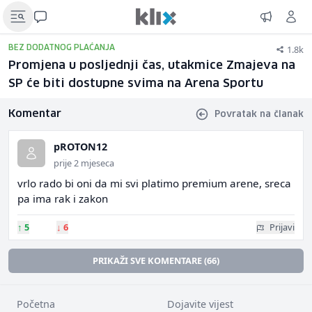
1.8k
BEZ DODATNOG PLAĆANJA
Promjena u posljednji čas, utakmice Zmajeva na
SP će biti dostupne svima na Arena Sportu
Komentar
Povratak na članak
pROTON12
prije 2 mjeseca
vrlo rado bi oni da mi svi platimo premium arene, sreca
pa ima rak i zakon
↑
5
↓
6
Prijavi
PRIKAŽI SVE KOMENTARE (66)
Početna
Dojavite vijest