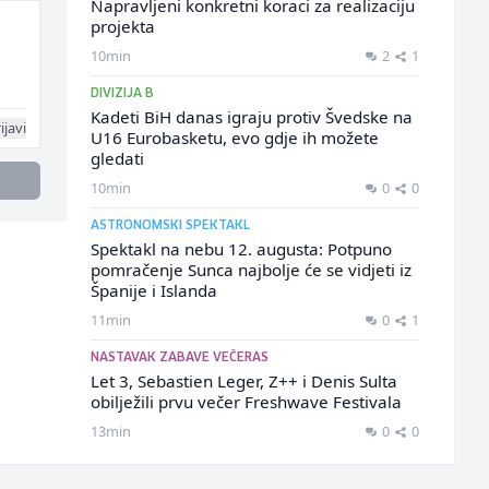
Napravljeni konkretni koraci za realizaciju
projekta
10min
2
1
DIVIZIJA B
Kadeti BiH danas igraju protiv Švedske na
ijavi
U16 Eurobasketu, evo gdje ih možete
gledati
10min
0
0
ASTRONOMSKI SPEKTAKL
Spektakl na nebu 12. augusta: Potpuno
pomračenje Sunca najbolje će se vidjeti iz
Španije i Islanda
11min
0
1
NASTAVAK ZABAVE VEČERAS
Let 3, Sebastien Leger, Z++ i Denis Sulta
obilježili prvu večer Freshwave Festivala
13min
0
0