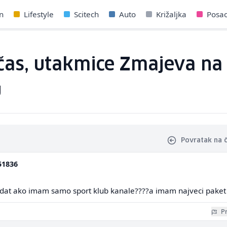
n
Lifestyle
Scitech
Auto
Križaljka
Posa
čas, utakmice Zmajeva na 
u
Povratak na 
51836
ledat ako imam samo sport klub kanale????a imam najveci paket
Pr