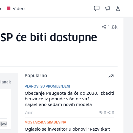
o
Video
1.8k
SP će biti dostupne
Popularno
članak
PLANOVI SU PROMIJENJENI
Obećanje Peugeota da će do 2030. izbaciti
benzince iz ponude više ne važi,
najavljeno sedam novih modela
7min
0
0
MOSTARSKA GRAĐEVINA
ijavi
Oglasio se investitor u obnovi "Razvitka":