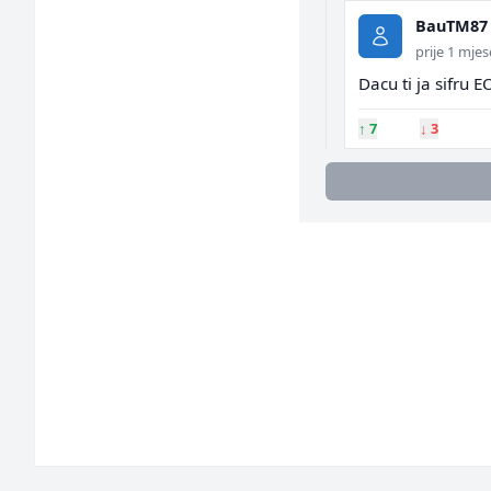
BauTM87
prije 1 mjes
Dacu ti ja sifru E
↑
7
↓
3