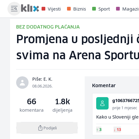
Vijesti
Biznis
Sport
Magazi
BEZ DODATNOG PLAĆANJA
Promjena u posljednji 
svima na Arena Sport
Piše: E. K.
08.06.2026.
Komentar
g106376672
66
1.8k
prije 1 mjesec
komentara
dijeljenja
Kako u Sloveniji g
Podijeli
↑
3
↓
13