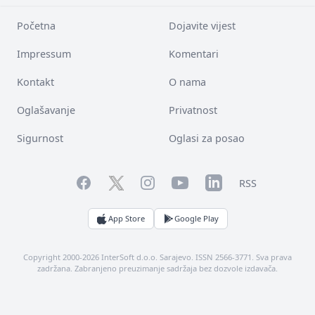
Početna
Dojavite vijest
Impressum
Komentari
Kontakt
O nama
Oglašavanje
Privatnost
Sigurnost
Oglasi za posao
Facebook
YouTube
LinkedIn
Twitter
Instagram
RSS
App Store
Google Play
Copyright 2000-2026 InterSoft d.o.o. Sarajevo. ISSN 2566-3771. Sva prava
zadržana. Zabranjeno preuzimanje sadržaja bez dozvole izdavača.