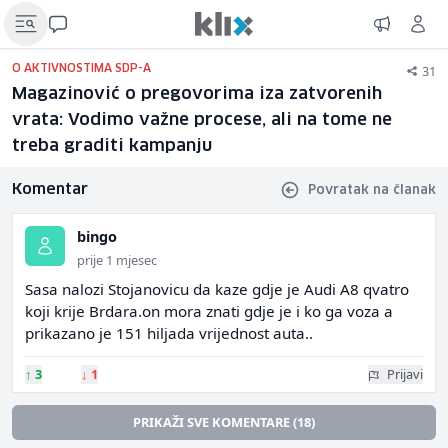
31
O AKTIVNOSTIMA SDP-A
Magazinović o pregovorima iza zatvorenih
vrata: Vodimo važne procese, ali na tome ne
treba graditi kampanju
Komentar
Povratak na članak
bingo
prije 1 mjesec
Sasa nalozi Stojanovicu da kaze gdje je Audi A8 qvatro
koji krije Brdara.on mora znati gdje je i ko ga voza a
prikazano je 151 hiljada vrijednost auta..
↑
3
↓
1
Prijavi
PRIKAŽI SVE KOMENTARE (18)