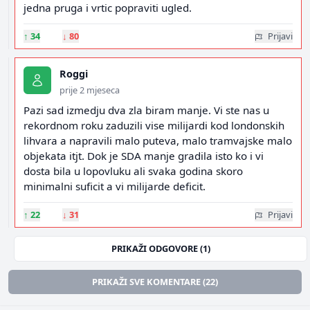
jedna pruga i vrtic popraviti ugled.
↑
34
↓
80
Prijavi
Roggi
prije 2 mjeseca
Pazi sad izmedju dva zla biram manje. Vi ste nas u
rekordnom roku zaduzili vise milijardi kod londonskih
lihvara a napravili malo puteva, malo tramvajske malo
objekata itjt. Dok je SDA manje gradila isto ko i vi
dosta bila u lopovluku ali svaka godina skoro
minimalni suficit a vi milijarde deficit.
↑
22
↓
31
Prijavi
PRIKAŽI ODGOVORE (1)
PRIKAŽI SVE KOMENTARE (22)