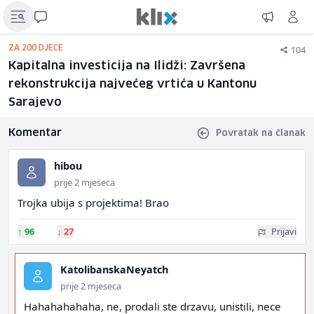
104
ZA 200 DJECE
Kapitalna investicija na Ilidži: Završena
rekonstrukcija najvećeg vrtića u Kantonu
Sarajevo
Komentar
Povratak na članak
hibou
prije 2 mjeseca
Trojka ubija s projektima! Brao
↑
96
↓
27
Prijavi
KatolibanskaNeyatch
prije 2 mjeseca
Hahahahahaha, ne, prodali ste drzavu, unistili, nece