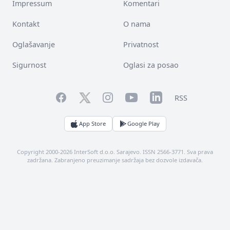
Impressum
Komentari
Kontakt
O nama
Oglašavanje
Privatnost
Sigurnost
Oglasi za posao
Facebook
YouTube
LinkedIn
Twitter
Instagram
RSS
App Store
Google Play
Copyright 2000-2026 InterSoft d.o.o. Sarajevo. ISSN 2566-3771. Sva prava
zadržana. Zabranjeno preuzimanje sadržaja bez dozvole izdavača.