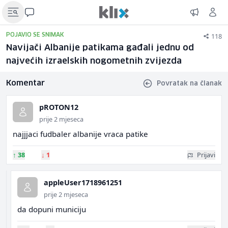
118
POJAVIO SE SNIMAK
Navijači Albanije patikama gađali jednu od
najvećih izraelskih nogometnih zvijezda
Komentar
Povratak na članak
pROTON12
prije 2 mjeseca
najjjaci fudbaler albanije vraca patike
↑
38
↓
1
Prijavi
appleUser1718961251
prije 2 mjeseca
da dopuni municiju