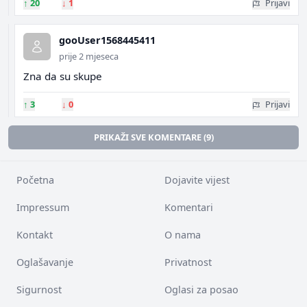
↑
20
↓
1
Prijavi
gooUser1568445411
prije 2 mjeseca
Zna da su skupe
↑
3
↓
0
Prijavi
PRIKAŽI SVE KOMENTARE (9)
Početna
Dojavite vijest
Impressum
Komentari
Kontakt
O nama
Oglašavanje
Privatnost
Sigurnost
Oglasi za posao