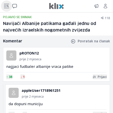
118
POJAVIO SE SNIMAK
Navijači Albanije patikama gađali jednu od
najvećih izraelskih nogometnih zvijezda
Komentar
Povratak na članak
pROTON12
prije 2 mjeseca
najjjaci fudbaler albanije vraca patike
↑
38
↓
1
Prijavi
appleUser1718961251
prije 2 mjeseca
da dopuni municiju