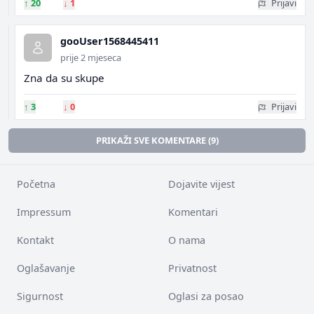
↑
20
↓
1
Prijavi
gooUser1568445411
prije 2 mjeseca
Zna da su skupe
↑
3
↓
0
Prijavi
PRIKAŽI SVE KOMENTARE (9)
Početna
Dojavite vijest
Impressum
Komentari
Kontakt
O nama
Oglašavanje
Privatnost
Sigurnost
Oglasi za posao