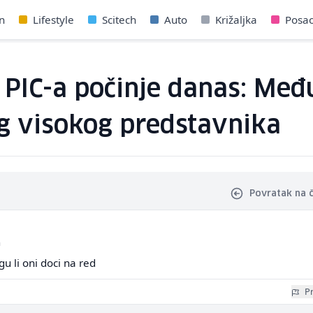
n
Lifestyle
Scitech
Auto
Križaljka
Posa
PIC-a počinje danas: Međ
og visokog predstavnika
Povratak na 
a
gu li oni doci na red
Pr