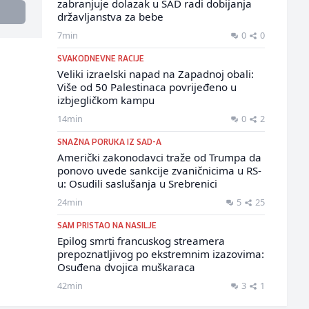
zabranjuje dolazak u SAD radi dobijanja
državljanstva za bebe
7min
0
0
SVAKODNEVNE RACIJE
Veliki izraelski napad na Zapadnoj obali:
Više od 50 Palestinaca povrijeđeno u
izbjegličkom kampu
14min
0
2
SNAŽNA PORUKA IZ SAD-A
Američki zakonodavci traže od Trumpa da
ponovo uvede sankcije zvaničnicima u RS-
u: Osudili saslušanja u Srebrenici
24min
5
25
SAM PRISTAO NA NASILJE
Epilog smrti francuskog streamera
prepoznatljivog po ekstremnim izazovima:
Osuđena dvojica muškaraca
42min
3
1