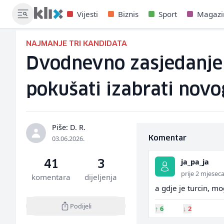
Vijesti
Biznis
Sport
Magazi
NAJMANJE TRI KANDIDATA
Dvodnevno zasjedanje 
pokušati izabrati nov
Piše: D. R.
03.06.2026.
Komentar
ja_pa_ja
41
3
prije 2 mjesec
komentara
dijeljenja
a gdje je turcin, mo
Podijeli
↑
6
↓
2