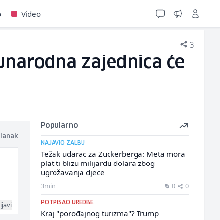
o
Video
3
unarodna zajednica će
Popularno
članak
NAJAVIO ŽALBU
Težak udarac za Zuckerberga: Meta mora
platiti blizu milijardu dolara zbog
ugrožavanja djece
3min
0
0
POTPISAO UREDBE
ijavi
Kraj "porođajnog turizma"? Trump