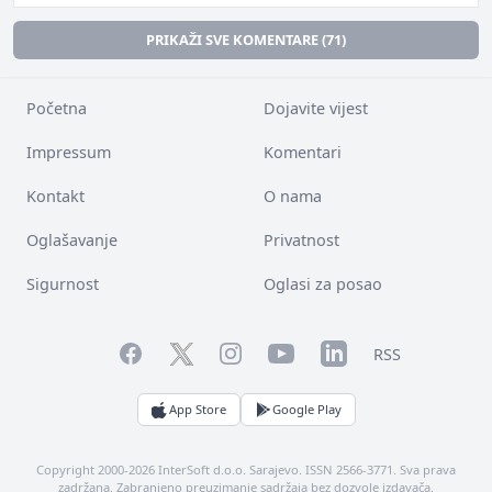
PRIKAŽI SVE KOMENTARE (71)
Početna
Dojavite vijest
Impressum
Komentari
Kontakt
O nama
Oglašavanje
Privatnost
Sigurnost
Oglasi za posao
Facebook
YouTube
LinkedIn
Twitter
Instagram
RSS
App Store
Google Play
Copyright 2000-2026 InterSoft d.o.o. Sarajevo. ISSN 2566-3771. Sva prava
zadržana. Zabranjeno preuzimanje sadržaja bez dozvole izdavača.