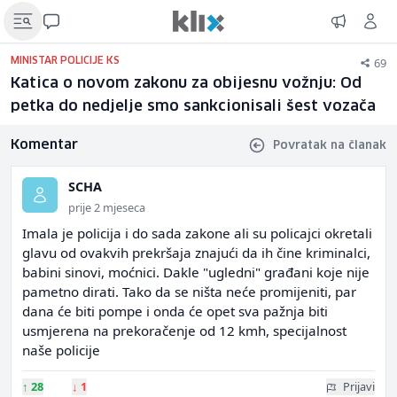
69
MINISTAR POLICIJE KS
Katica o novom zakonu za obijesnu vožnju: Od
petka do nedjelje smo sankcionisali šest vozača
Komentar
Povratak na članak
SCHA
prije 2 mjeseca
Imala je policija i do sada zakone ali su policajci okretali
glavu od ovakvih prekršaja znajući da ih čine kriminalci,
babini sinovi, moćnici. Dakle "ugledni" građani koje nije
pametno dirati. Tako da se ništa neće promijeniti, par
dana će biti pompe i onda će opet sva pažnja biti
usmjerena na prekoračenje od 12 kmh, specijalnost
naše policije
↑
28
↓
1
Prijavi