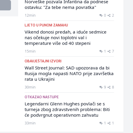
Norveške pozvala Infantina da podnese
ostavku: "Za tebe nema povratka"
12min
0
2
LJETO U PUNOM ZAMAHU
Vikend donosi predah, a iduće sedmice
nas očekuje novi toplotni val i
temperature više od 40 stepeni
15min
1
7
OBAVJEŠTAJNI IZVORI
Wall Street Journal: SAD upozorava da bi
Rusija mogla napasti NATO prije završetka
rata u Ukrajini
30min
9
8
OTKAZAO NASTUPE
Legendarni Glenn Hughes povlači se s
turneja zbog zdravstvenih problema: Biti
će podvrgnut operativnom zahvatu
33min
1
1