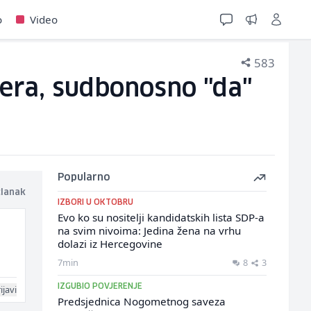
o
Video
583
era, sudbonosno "da"
Popularno
članak
IZBORI U OKTOBRU
Evo ko su nositelji kandidatskih lista SDP-a
na svim nivoima: Jedina žena na vrhu
dolazi iz Hercegovine
7min
8
3
IZGUBIO POVJERENJE
ijavi
Predsjednica Nogometnog saveza