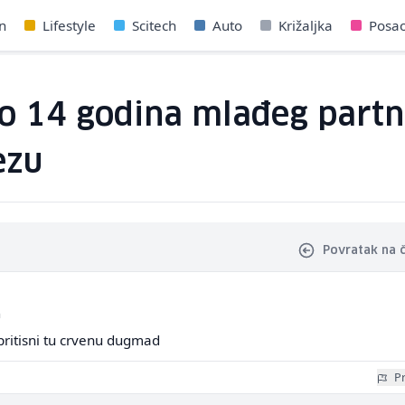
n
Lifestyle
Scitech
Auto
Križaljka
Posa
o 14 godina mlađeg partn
ezu
Povratak na 
a
 pritisni tu crvenu dugmad
Pr