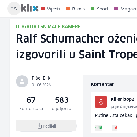
Vijesti
Biznis
Sport
Magazi
DOGAĐAJ SNIMALE KAMERE
Ralf Schumacher oženi
izgovorili u Saint Trop
Piše: E. K.
01.06.2026.
Komentar
Killerloop2
67
583
prije 2 mjesec
komentara
dijeljenja
Putine , sta cekas ,
Podijeli
↑
18
↓
6