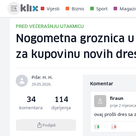
Vijesti
Biznis
Sport
Magazi
PRED VEČERAŠNJU UTAKMICU
Nogometna groznica u S
za kupovinu novih dr
Piše: H. H.
29.05.2026.
Komentar
firaun
34
114
prije 2 mjesec
komentara
dijeljenja
ovaj prošli dres sa
Podijeli
↑
8
↓
6