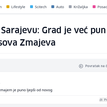
n
Lifestyle
Scitech
Auto
Križaljka
Posa
arajevu: Grad je već pun 
esova Zmajeva
Povratak na 
a
 zmajem je puno ljepši od novog
Pr