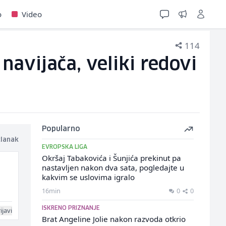
o
Video
114
navijača, veliki redovi
Popularno
članak
EVROPSKA LIGA
Okršaj Tabakovića i Šunjića prekinut pa
nastavljen nakon dva sata, pogledajte u
kakvim se uslovima igralo
16min
0
0
ISKRENO PRIZNANJE
ijavi
Brat Angeline Jolie nakon razvoda otkrio