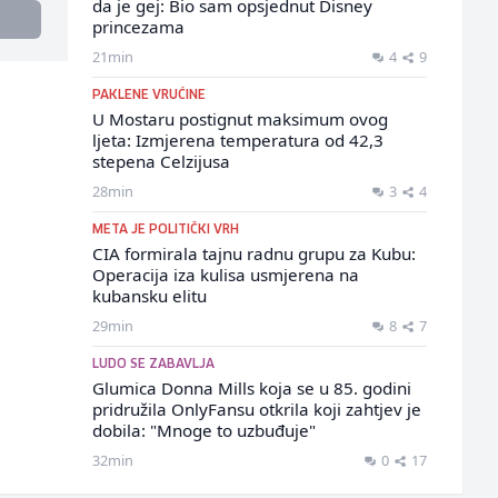
da je gej: Bio sam opsjednut Disney
princezama
21min
4
9
PAKLENE VRUĆINE
U Mostaru postignut maksimum ovog
ljeta: Izmjerena temperatura od 42,3
stepena Celzijusa
28min
3
4
META JE POLITIČKI VRH
CIA formirala tajnu radnu grupu za Kubu:
Operacija iza kulisa usmjerena na
kubansku elitu
29min
8
7
LUDO SE ZABAVLJA
Glumica Donna Mills koja se u 85. godini
pridružila OnlyFansu otkrila koji zahtjev je
dobila: "Mnoge to uzbuđuje"
32min
0
17