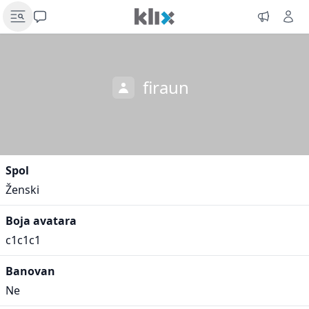
firaun
Spol
Ženski
Boja avatara
c1c1c1
Banovan
Ne