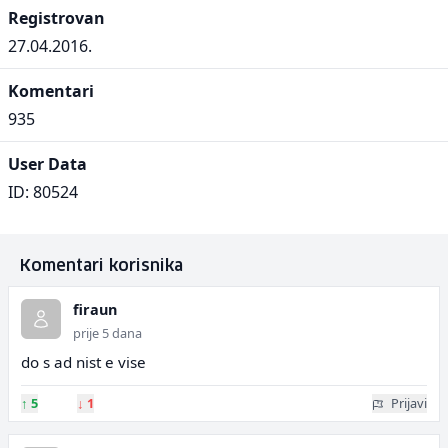
Registrovan
27.04.2016.
Komentari
935
User Data
ID: 80524
Komentari korisnika
firaun
prije 5 dana
do s ad nist e vise
↑
5
↓
1
Prijavi