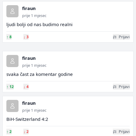
firaun
prije 1 mjesec
ljudi bolji od nas budimo realni
↑
8
↓
3
Prijavi
firaun
prije 1 mjesec
svaka čast za komentar godine
↑
12
↓
4
Prijavi
firaun
prije 1 mjesec
BiH-Switzerland 4:2
↑
2
↓
2
Prijavi