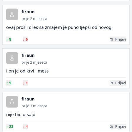
firaun
prije 2 mjeseca
ovaj prošli dres sa zmajem je puno ljepši od novog
↑
8
↓
6
Prijavi
firaun
prije 2 mjeseca
i on je od krvi i mess
↑
5
↓
1
Prijavi
firaun
prije 3 mjeseca
nije bio ofsajd
↑
23
↓
4
Prijavi