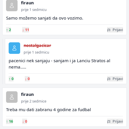
firaun
prije 1 sedmicu
Samo možemo sanjati da ovo vozimo.
↑
2
↓
11
Prijavi
nostalgacicar
prije 1 sedmicu
pacenici nek sanjaju - sanjam i ja Lanciu Stratos al
nema.....
↑
0
↓
0
Prijavi
firaun
prije 2 sedmice
Treba mu dati zabranu 4 godine za fudbal
↑
16
↓
0
Prijavi