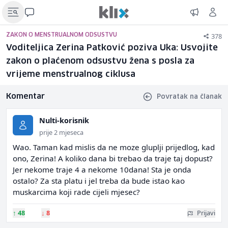
378
ZAKON O MENSTRUALNOM ODSUSTVU
Voditeljica Zerina Patković poziva Uka: Usvojite
zakon o plaćenom odsustvu žena s posla za
vrijeme menstrualnog ciklusa
Komentar
Povratak na članak
Nulti-korisnik
prije 2 mjeseca
Wao. Taman kad mislis da ne moze gluplji prijedlog, kad
ono, Zerina! A koliko dana bi trebao da traje taj dopust?
Jer nekome traje 4 a nekome 10dana! Sta je onda
ostalo? Za sta platu i jel treba da bude istao kao
muskarcima koji rade cijeli mjesec?
↑
48
↓
8
Prijavi