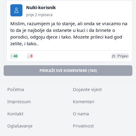
Nulti-korisnik
prije 2 mjeseca
Mislim, razumijem ja to stanje, ali onda se vracamo na
to da je najbolje da ostanete u kuci i da brinete o
porodici, odgoju djece i tako. Mozete prileci kad god
zelite, i tako..
↑
46
↓
8
Prijavi
PRIKAŽI SVE KOMENTARE (163)
Početna
Dojavite vijest
Impressum
Komentari
Kontakt
O nama
Oglašavanje
Privatnost