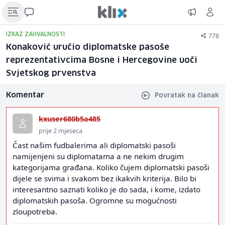
778
IZRAZ ZAHVALNOSTI
Konaković uručio diplomatske pasoše
reprezentativcima Bosne i Hercegovine uoči
Svjetskog prvenstva
Komentar
Povratak na članak
kxuser680b5a485
prije 2 mjeseca
Čast našim fudbalerima ali diplomatski pasoši
namijenjeni su diplomatama a ne nekim drugim
kategorijama građana. Koliko čujem diplomatski pasoši
dijele se svima i svakom bez ikakvih kriterija. Bilo bi
interesantno saznati koliko je do sada, i kome, izdato
diplomatskih pasoša. Ogromne su mogućnosti
zloupotreba.