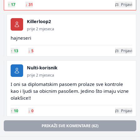
↑
17
↓
31
Prijavi
Killerloop2
prije 2 mjeseca
hajneseri
↑
13
↓
5
Prijavi
Nulti-korisnik
prije 2 mjeseca
I oni sa diplomatskim pasoem prolaze sve kontrole
kao i ljudi sa obicnim pasošem. Jedino što imaju vizne
olakšice!!
↑
10
↓
0
Prijavi
PRIKAŽI SVE KOMENTARE (62)