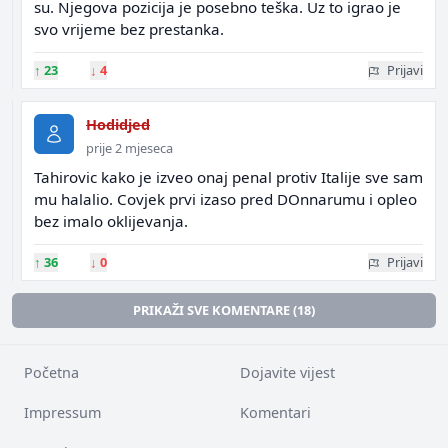
su. Njegova pozicija je posebno teška. Uz to igrao je
svo vrijeme bez prestanka.
↑
23
↓
4
Prijavi
Hodidjed
prije 2 mjeseca
Tahirovic kako je izveo onaj penal protiv Italije sve sam
mu halalio. Covjek prvi izaso pred DOnnarumu i opleo
bez imalo oklijevanja.
↑
36
↓
0
Prijavi
PRIKAŽI SVE KOMENTARE (18)
Početna
Dojavite vijest
Impressum
Komentari