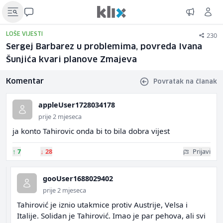
230
LOŠE VIJESTI
Sergej Barbarez u problemima, povreda Ivana
Šunjića kvari planove Zmajeva
Komentar
Povratak na članak
appleUser1728034178
prije 2 mjeseca
ja konto Tahirovic onda bi to bila dobra vijest
↑
7
↓
28
Prijavi
gooUser1688029402
prije 2 mjeseca
Tahirović je iznio utakmice protiv Austrije, Velsa i
Italije. Solidan je Tahirović. Imao je par pehova, ali svi