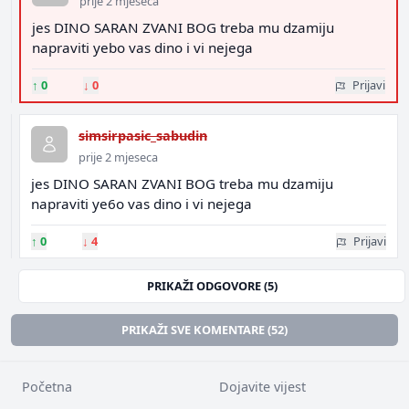
prije 2 mjeseca
jes DINO SARAN ZVANI BOG treba mu dzamiju
napraviti yebo vas dino i vi nejega
↑
0
↓
0
Prijavi
simsirpasic_sabudin
prije 2 mjeseca
jes DINO SARAN ZVANI BOG treba mu dzamiju
napraviti ye6o vas dino i vi nejega
↑
0
↓
4
Prijavi
PRIKAŽI ODGOVORE (5)
PRIKAŽI SVE KOMENTARE (52)
Početna
Dojavite vijest