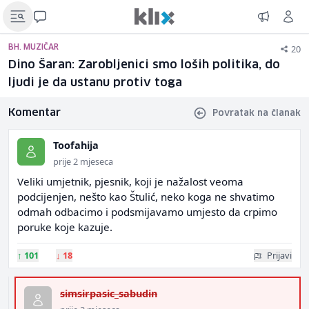
20
BH. MUZIČAR
Dino Šaran: Zarobljenici smo loših politika, do
ljudi je da ustanu protiv toga
Komentar
Povratak na članak
Toofahija
prije 2 mjeseca
Veliki umjetnik, pjesnik, koji je nažalost veoma
podcijenjen, nešto kao Štulić, neko koga ne shvatimo
odmah odbacimo i podsmijavamo umjesto da crpimo
poruke koje kazuje.
↑
101
↓
18
Prijavi
simsirpasic_sabudin