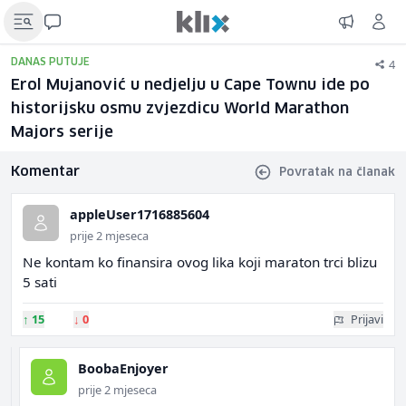
4
DANAS PUTUJE
Erol Mujanović u nedjelju u Cape Townu ide po
historijsku osmu zvjezdicu World Marathon
Majors serije
Komentar
Povratak na članak
appleUser1716885604
prije 2 mjeseca
Ne kontam ko finansira ovog lika koji maraton trci blizu
5 sati
↑
15
↓
0
Prijavi
BoobaEnjoyer
prije 2 mjeseca