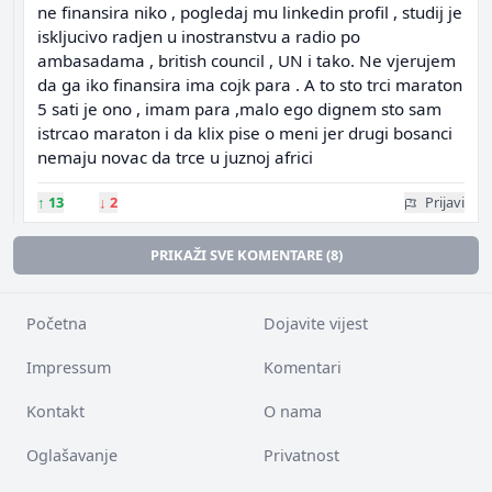
ne finansira niko , pogledaj mu linkedin profil , studij je
iskljucivo radjen u inostranstvu a radio po
ambasadama , british council , UN i tako. Ne vjerujem
da ga iko finansira ima cojk para . A to sto trci maraton
5 sati je ono , imam para ,malo ego dignem sto sam
istrcao maraton i da klix pise o meni jer drugi bosanci
nemaju novac da trce u juznoj africi
↑
13
↓
2
Prijavi
PRIKAŽI SVE KOMENTARE (8)
Početna
Dojavite vijest
Impressum
Komentari
Kontakt
O nama
Oglašavanje
Privatnost