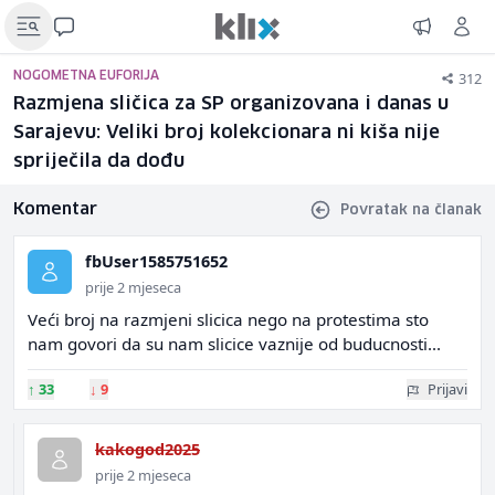
312
NOGOMETNA EUFORIJA
Razmjena sličica za SP organizovana i danas u
Sarajevu: Veliki broj kolekcionara ni kiša nije
spriječila da dođu
Komentar
Povratak na članak
fbUser1585751652
prije 2 mjeseca
Veći broj na razmjeni slicica nego na protestima sto
nam govori da su nam slicice vaznije od buducnosti...
↑
33
↓
9
Prijavi
kakogod2025
prije 2 mjeseca