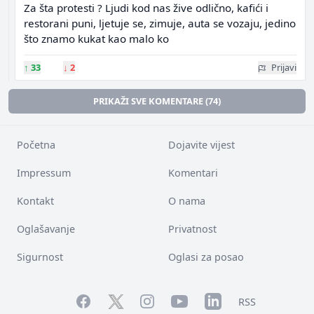
Za šta protesti ? Ljudi kod nas žive odlično, kafići i
restorani puni, ljetuje se, zimuje, auta se vozaju, jedino
što znamo kukat kao malo ko
↑
33
↓
2
Prijavi
PRIKAŽI SVE KOMENTARE (74)
Početna
Dojavite vijest
Impressum
Komentari
Kontakt
O nama
Oglašavanje
Privatnost
Sigurnost
Oglasi za posao
Facebook
YouTube
LinkedIn
Twitter
Instagram
RSS