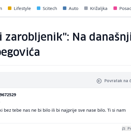
n
Lifestyle
Scitech
Auto
Križaljka
Posa
i zarobljenik": Na današnj
begovića
Povratak na 
9672529
a
i bez tebe nas ne bi bilo ili bi najprije sve nase bilo. Ti si nam
Pr