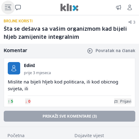
3
BROJNE KORISTI
Šta se dešava sa vašim organizmom kad bijeli
hljeb zamijenite integralnim
Komentar
Povratak na članak
EdinI
prije 3 mjeseca
Mislite na bijeli hljeb kod politicara, ili kod obicnog
svijeta, ili
↑
5
↓
0
Prijavi
PRIKAŽI SVE KOMENTARE (3)
Početna
Dojavite vijest