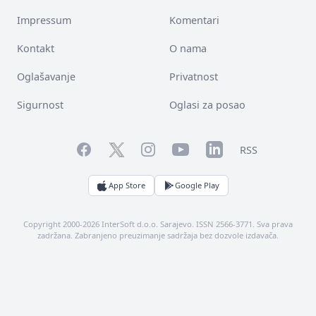
Impressum
Komentari
Kontakt
O nama
Oglašavanje
Privatnost
Sigurnost
Oglasi za posao
Facebook
YouTube
LinkedIn
Twitter
Instagram
RSS
App Store
Google Play
Copyright 2000-2026 InterSoft d.o.o. Sarajevo. ISSN 2566-3771. Sva prava
zadržana. Zabranjeno preuzimanje sadržaja bez dozvole izdavača.