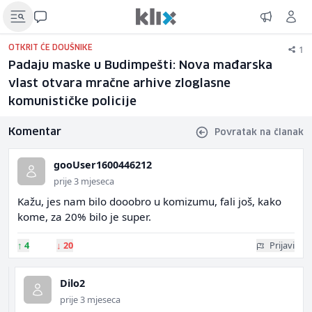
1
OTKRIT ĆE DOUŠNIKE
Padaju maske u Budimpešti: Nova mađarska
vlast otvara mračne arhive zloglasne
komunističke policije
Komentar
Povratak na članak
gooUser1600446212
prije 3 mjeseca
Kažu, jes nam bilo dooobro u komizumu, fali još, kako
kome, za 20% bilo je super.
↑
4
↓
20
Prijavi
Dilo2
prije 3 mjeseca