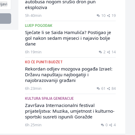
autobusa nogom srušio dron pun
ijavi
eksploziva
5h 40min
10
19
LIJEP POGODAK
Sjećate li se Saida Hamulića? Postigao je
gol nakon sedam mjeseci i najavio bolje
dane
6h 19min
2
14
KO ĆE PUNITI BUDŽET
Rekordan odljev mozgova pogađa Izrael:
Državu napuštaju najbogatiji i
najobrazovaniji građani
6h 23min
61
84
KULTURA SPAJA GENERACIJE
Završava Internacionalni festival
prijateljstva: Muzika, umjetnost i kulturno-
sportski susreti ispunili Goražde
6h 25min
0
4