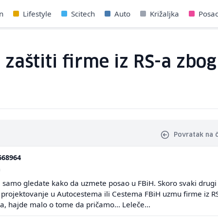
n
Lifestyle
Scitech
Auto
Križaljka
Posa
 zaštiti firme iz RS-a zbo
Povratak na 
668964
a
 a samo gledate kako da uzmete posao u FBiH. Skoro svaki drugi
i projektovanje u Autocestema ili Cestema FBiH uzmu firme iz R
, hajde malo o tome da pričamo... Leleče...