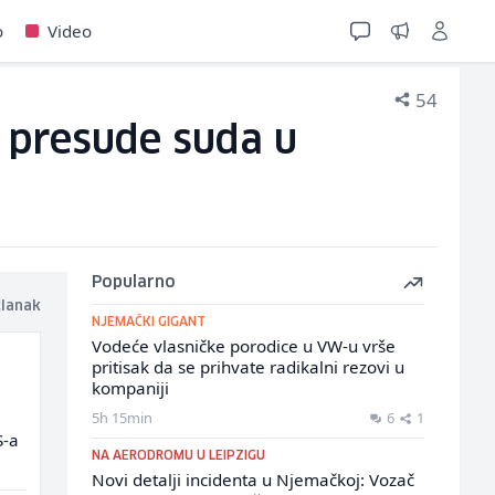
o
Video
54
g presude suda u
Popularno
članak
NJEMAČKI GIGANT
Vodeće vlasničke porodice u VW-u vrše
pritisak da se prihvate radikalni rezovi u
kompaniji
5h 15min
6
1
S-a
NA AERODROMU U LEIPZIGU
Novi detalji incidenta u Njemačkoj: Vozač