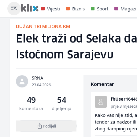
Vijesti
Biznis
Sport
Magazi
DUŽAN TRI MILIONA KM
Elek traži od Selaka da
Istočnom Sarajevu
SRNA
23.04.2026.
Komentar
fbUser1644
49
54
prije 3 mjesec
komentara
dijeljenja
Kako vas nije stid,
tender za nadzor il
Podijeli
zbog damping cijena