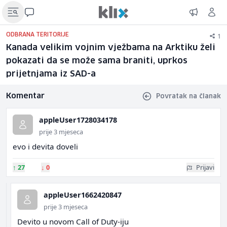
1
ODBRANA TERITORIJE
Kanada velikim vojnim vježbama na Arktiku želi
pokazati da se može sama braniti, uprkos
prijetnjama iz SAD-a
Komentar
Povratak na članak
appleUser1728034178
prije 3 mjeseca
evo i devita doveli
↑
27
↓
0
Prijavi
appleUser1662420847
prije 3 mjeseca
Devito u novom Call of Duty-iju