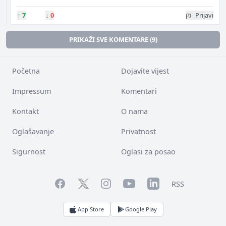
↑
7
↓
0
Prijavi
PRIKAŽI SVE KOMENTARE (9)
Početna
Dojavite vijest
Impressum
Komentari
Kontakt
O nama
Oglašavanje
Privatnost
Sigurnost
Oglasi za posao
Facebook
YouTube
LinkedIn
Twitter
Instagram
RSS
App Store
Google Play