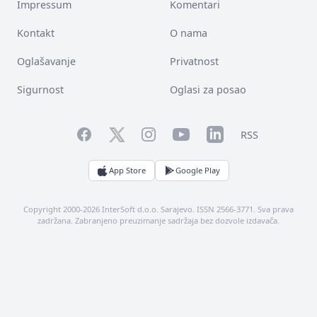
Impressum
Komentari
Kontakt
O nama
Oglašavanje
Privatnost
Sigurnost
Oglasi za posao
Facebook
YouTube
LinkedIn
Twitter
Instagram
RSS
App Store
Google Play
Copyright 2000-2026 InterSoft d.o.o. Sarajevo. ISSN 2566-3771. Sva prava
zadržana. Zabranjeno preuzimanje sadržaja bez dozvole izdavača.