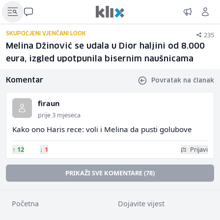
235
SKUPOCJENI VJENČANI LOOK
Melina Džinović se udala u Dior haljini od 8.000
eura, izgled upotpunila bisernim naušnicama
Komentar
Povratak na članak
firaun
prije 3 mjeseca
Kako ono Haris rece: voli i Melina da pusti golubove
↑
12
↓
1
Prijavi
PRIKAŽI SVE KOMENTARE (78)
Početna
Dojavite vijest