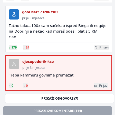
gooUser1732867103
prije 3 mjeseca
Tačno tako...100x sam sačekao ispred Binga ili negdje
na Dobrinji a nekad kad moraš odeš i platiš 5 KM i
ciao...
↑
179
↓
24
Prijavi
djesupederikikse
prije 3 mjeseca
Treba kammeru govnima premazati
↑
0
↓
0
Prijavi
PRIKAŽI ODGOVORE (7)
PRIKAŽI SVE KOMENTARE (114)