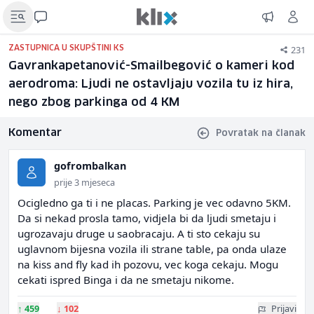
231
ZASTUPNICA U SKUPŠTINI KS
Gavrankapetanović-Smailbegović o kameri kod
aerodroma: Ljudi ne ostavljaju vozila tu iz hira,
nego zbog parkinga od 4 KM
Komentar
Povratak na članak
gofrombalkan
prije 3 mjeseca
Ocigledno ga ti i ne placas. Parking je vec odavno 5KM.
Da si nekad prosla tamo, vidjela bi da ljudi smetaju i
ugrozavaju druge u saobracaju. A ti sto cekaju su
uglavnom bijesna vozila ili strane table, pa onda ulaze
na kiss and fly kad ih pozovu, vec koga cekaju. Mogu
cekati ispred Binga i da ne smetaju nikome.
↑
459
↓
102
Prijavi