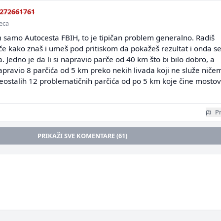
272661761
seca
m samo Autocesta FBIH, to je tipičan problem generalno. Radiš
če kako znaš i umeš pod pritiskom da pokažeš rezultat i onda s
a. Jedno je da li si napravio parče od 40 km što bi bilo dobro, a
apravio 8 parčića od 5 km preko nekih livada koji ne služe niče
eostalih 12 problematičnih parčića od po 5 km koje čine mostovi
Pr
PRIKAŽI SVE KOMENTARE (61)