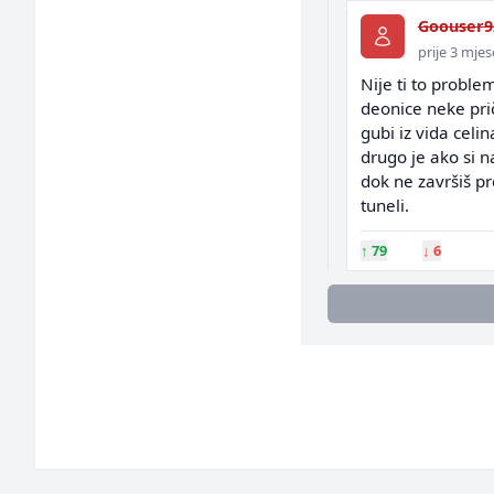
Goouser9
prije 3 mje
Nije ti to proble
deonice neke pri
gubi iz vida celin
drugo je ako si n
dok ne završiš pr
tuneli.
↑
79
↓
6