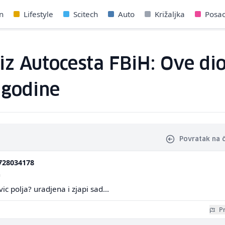
n
Lifestyle
Scitech
Auto
Križaljka
Posa
z Autocesta FBiH: Ove dion
 godine
Povratak na 
728034178
a
ic polja? uradjena i zjapi sad...
Pr