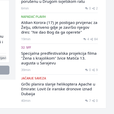
porušenu u Drugom svjetskom ratu
6min
0
2
NAPADAČ PLAVIH
Aldian Korora (17) je postigao prvijenac za
e
Želju, otkriveno gdje je završio njegov
dres: "Ne dao Bog da ga operete"
mu
19min
4
84
 i
32. SFF
Specijalna predfestivalska projekcija filma
ijavi
"Žena s krajolikom" Ivice Matića 13.
augusta u Sarajevu
39min
0
9
JAČANJE SAVEZA
Grčki planira slanje helikoptera Apache u
Emirate: Lovit će iranske dronove iznad
Dubaija
40min
7
0