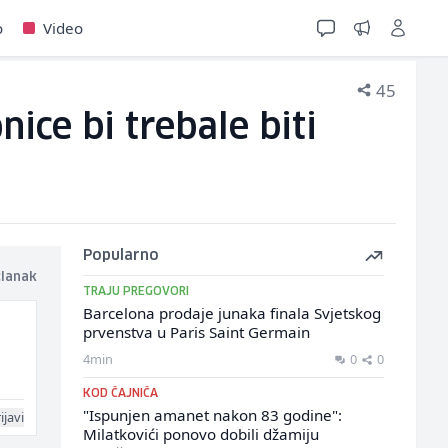
o
Video
45
ice bi trebale biti
Popularno
članak
TRAJU PREGOVORI
Barcelona prodaje junaka finala Svjetskog
prvenstva u Paris Saint Germain
4min
0
0
KOD ČAJNIČA
"Ispunjen amanet nakon 83 godine":
ijavi
Milatkovići ponovo dobili džamiju