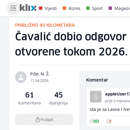
Vijesti
Biznis
Sport
Magazi
PRIBLIŽNO 40 KILOMETARA
Čavalić dobio odgovor i
otvorene tokom 2026.
Piše: N. Ž.
11.04.2026.
Komentar
appleUser1
61
45
prije 3 mjesec
komentara
dijeljenja
sta je sa Lasve i Nev
Podijeli
↑
163
↓
2