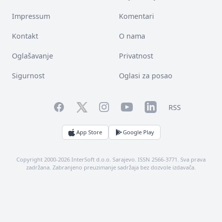
Impressum
Komentari
Kontakt
O nama
Oglašavanje
Privatnost
Sigurnost
Oglasi za posao
Facebook
YouTube
LinkedIn
Twitter
Instagram
RSS
App Store
Google Play
Copyright 2000-2026 InterSoft d.o.o. Sarajevo. ISSN 2566-3771. Sva prava
zadržana. Zabranjeno preuzimanje sadržaja bez dozvole izdavača.