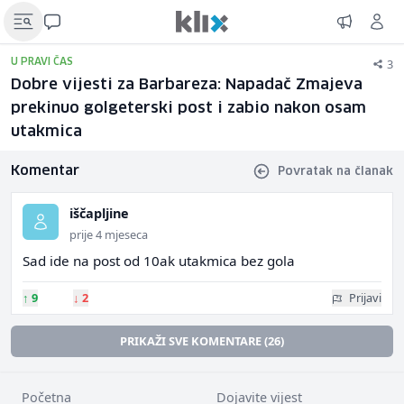
3
U PRAVI ČAS
Dobre vijesti za Barbareza: Napadač Zmajeva
prekinuo golgeterski post i zabio nakon osam
utakmica
Komentar
Povratak na članak
iščapljine
prije 4 mjeseca
Sad ide na post od 10ak utakmica bez gola
↑
9
↓
2
Prijavi
PRIKAŽI SVE KOMENTARE (26)
Početna
Dojavite vijest