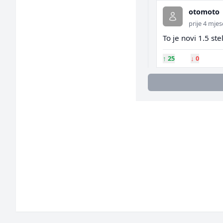
otomoto
prije 4 mje
To je novi 1.5 ste
↑
25
↓
0