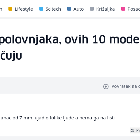
n
Lifestyle
Scitech
Auto
Križaljka
Posa
polovnjaka, ovih 10 mode
čuju
Povratak na 
a
lanac od 7 mm. ujadio tolike ljude a nema ga na listi
Pr