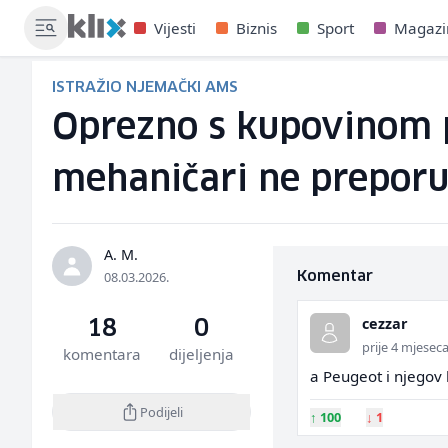
Vijesti
Biznis
Sport
Magazi
ISTRAŽIO NJEMAČKI AMS
Oprezno s kupovinom 
mehaničari ne preporu
A. M.
08.03.2026.
Komentar
cezzar
18
0
prije 4 mjesec
komentara
dijeljenja
a Peugeot i njegov 
Podijeli
↑
100
↓
1