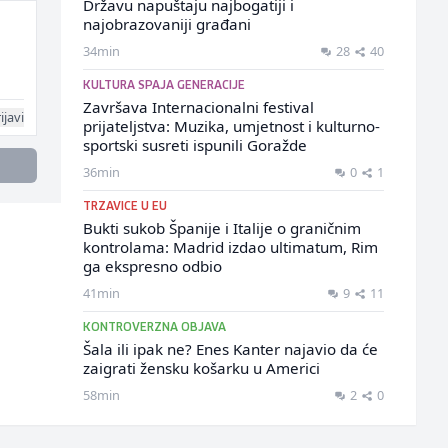
Državu napuštaju najbogatiji i
najobrazovaniji građani
34min
28
40
KULTURA SPAJA GENERACIJE
Završava Internacionalni festival
ijavi
prijateljstva: Muzika, umjetnost i kulturno-
sportski susreti ispunili Goražde
36min
0
1
TRZAVICE U EU
Bukti sukob Španije i Italije o graničnim
kontrolama: Madrid izdao ultimatum, Rim
ga ekspresno odbio
41min
9
11
KONTROVERZNA OBJAVA
Šala ili ipak ne? Enes Kanter najavio da će
zaigrati žensku košarku u Americi
58min
2
0