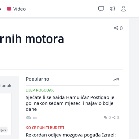
o
Video
0
rnih motora
Popularno
članak
LIJEP POGODAK
Sjećate li se Saida Hamulića? Postigao je
gol nakon sedam mjeseci i najavio bolje
dane
30min
0
3
KO ĆE PUNITI BUDŽET
ijavi
Rekordan odljev mozgova pogađa Izrael: