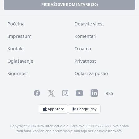
PRIKAŽI SVE KOMENTARE (80)
Početna
Dojavite vijest
Impressum
Komentari
Kontakt
O nama
Oglašavanje
Privatnost
Sigurnost
Oglasi za posao
Facebook
YouTube
LinkedIn
Twitter
Instagram
RSS
App Store
Google Play
Copyright 2000-2026 InterSoft d.o.o. Sarajevo. ISSN 2566-3771. Sva prava
zadržana. Zabranjeno preuzimanje sadržaja bez dozvole izdavača.