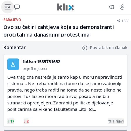
133
SARAJEVO
Ovo su četiri zahtjeva koja su demonstranti
pročitali na današnjim protestima
Komentar
Povratak na članak
fbUser1585751652
prije 5 mjeseci
Ova tragicna nesreća je samo kap u moru nepravilnosti
sistema... Ne treba raditi na tome da se samo zadovolji
pravda, nego treba raditi na tome da se nesto slicno ne
ponovi. Tužilaštvo mora raditi svoj posao a ne biti
stranacki opredjeljen. Zabraniti politicko djelovanje
politicarima sa vikend fakultetima...itd itd...
↑
17
↓
2
Prijavi