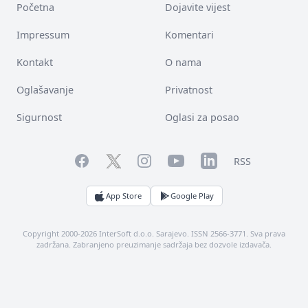
Početna
Dojavite vijest
Impressum
Komentari
Kontakt
O nama
Oglašavanje
Privatnost
Sigurnost
Oglasi za posao
Facebook
YouTube
LinkedIn
Twitter
Instagram
RSS
App Store
Google Play
Copyright 2000-2026 InterSoft d.o.o. Sarajevo. ISSN 2566-3771. Sva prava
zadržana. Zabranjeno preuzimanje sadržaja bez dozvole izdavača.