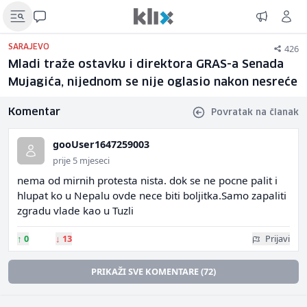
426
SARAJEVO
Mladi traže ostavku i direktora GRAS-a Senada
Mujagića, nijednom se nije oglasio nakon nesreće
Komentar
Povratak na članak
gooUser1647259003
prije 5 mjeseci
nema od mirnih protesta nista. dok se ne pocne palit i
hlupat ko u Nepalu ovde nece biti boljitka.Samo zapaliti
zgradu vlade kao u Tuzli
↑
0
↓
13
Prijavi
PRIKAŽI SVE KOMENTARE (72)