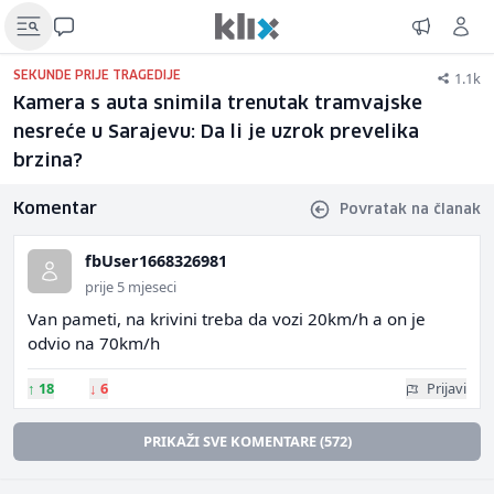
1.1k
SEKUNDE PRIJE TRAGEDIJE
Kamera s auta snimila trenutak tramvajske
nesreće u Sarajevu: Da li je uzrok prevelika
brzina?
Komentar
Povratak na članak
fbUser1668326981
prije 5 mjeseci
Van pameti, na krivini treba da vozi 20km/h a on je
odvio na 70km/h
↑
18
↓
6
Prijavi
PRIKAŽI SVE KOMENTARE (572)