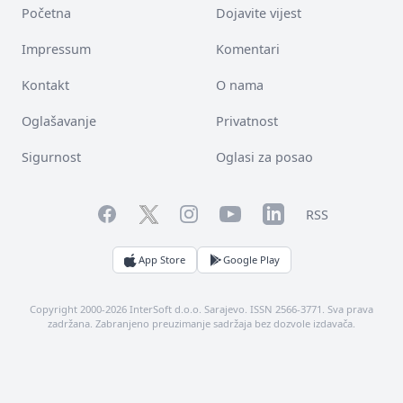
Početna
Dojavite vijest
Impressum
Komentari
Kontakt
O nama
Oglašavanje
Privatnost
Sigurnost
Oglasi za posao
Facebook
YouTube
LinkedIn
Twitter
Instagram
RSS
App Store
Google Play
Copyright 2000-2026 InterSoft d.o.o. Sarajevo. ISSN 2566-3771. Sva prava
zadržana. Zabranjeno preuzimanje sadržaja bez dozvole izdavača.