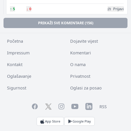
↑
5
↓
0
Prijavi
PRIKAŽI SVE KOMENTARE (156)
Početna
Dojavite vijest
Impressum
Komentari
Kontakt
O nama
Oglašavanje
Privatnost
Sigurnost
Oglasi za posao
Facebook
YouTube
LinkedIn
Twitter
Instagram
RSS
App Store
Google Play