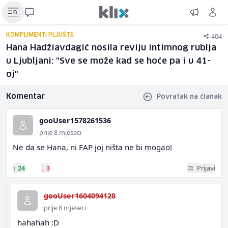
404
KOMPLIMENTI PLJUŠTE
Hana Hadžiavdagić nosila reviju intimnog rublja
u Ljubljani: "Sve se može kad se hoće pa i u 41-
oj"
Komentar
Povratak na članak
gooUser1578261536
prije 8 mjeseci
Ne da se Hana, ni FAP joj ništa ne bi mogao!
↑
24
↓
3
Prijavi
gooUser1604094128
prije 8 mjeseci
hahahah :D