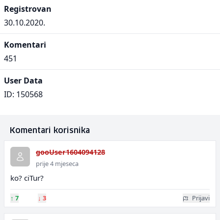
Registrovan
30.10.2020.
Komentari
451
User Data
ID: 150568
Komentari korisnika
gooUser1604094128
prije 4 mjeseca
ko? ciTur?
↑
7
↓
3
Prijavi