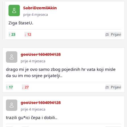
SabriDzemilAkin
prije 4 mjeseca
Ziga štaseU.
↑
23
↓
12
Prijavi
gooUser1604094128
prije 4 mjeseca
drago mi je ovo samo zbog pojedinih hr vata koji misle
da su im mo snjee prijatelji..
↑
17
↓
27
Prijavi
gooUser1604094128
prije 4 mjeseca
trazili gu*ici čepa i dobili..