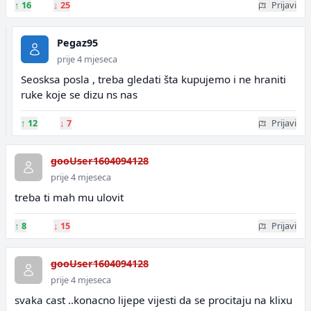
↑
16
↓
25
Prijavi
Pegaz95
prije 4 mjeseca
Seosksa posla , treba gledati šta kupujemo i ne hraniti
ruke koje se dizu ns nas
↑
12
↓
7
Prijavi
gooUser1604094128
prije 4 mjeseca
treba ti mah mu ulovit
↑
8
↓
15
Prijavi
gooUser1604094128
prije 4 mjeseca
svaka cast ..konacno lijepe vijesti da se procitaju na klixu