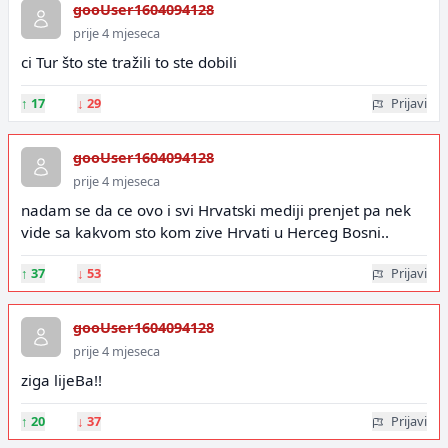
gooUser1604094128
prije 4 mjeseca
ci Tur što ste tražili to ste dobili
↑
17
↓
29
Prijavi
gooUser1604094128
prije 4 mjeseca
nadam se da ce ovo i svi Hrvatski mediji prenjet pa nek
vide sa kakvom sto kom zive Hrvati u Herceg Bosni..
↑
37
↓
53
Prijavi
gooUser1604094128
prije 4 mjeseca
ziga lijeBa!!
↑
20
↓
37
Prijavi