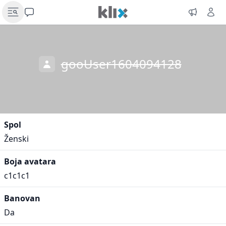
gooUser1604094128
Spol
Ženski
Boja avatara
c1c1c1
Banovan
Da