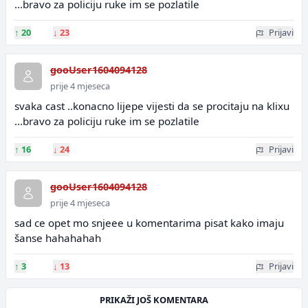
...bravo za policiju ruke im se pozlatile
↑
20
↓
23
Prijavi
gooUser1604094128
prije 4 mjeseca
svaka cast ..konacno lijepe vijesti da se procitaju na klixu
...bravo za policiju ruke im se pozlatile
↑
16
↓
24
Prijavi
gooUser1604094128
prije 4 mjeseca
sad ce opet mo snjeee u komentarima pisat kako imaju
šanse hahahahah
↑
3
↓
13
Prijavi
PRIKAŽI JOŠ KOMENTARA