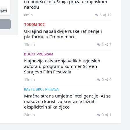
na podršci koju Srbija pruža ukrajinskom
narodu
ijavi
8min
6
19
TOKOM NOĆI
Ukrajinci napali dvije ruske rafinerije i
platformu u Crnom moru
13min
2
7
BOGAT PROGRAM
Najnovija ostvarenja velikih svjetskih
autora u programu Summer Screen
Sarajevo Film Festivala
13min
0
0
RASTE BROJ PRIJAVA
Mračna strana umjetne inteligencije: AI se
masovno koristi za kreiranje lažnih
eksplicitnih slika djece
24min
0
1