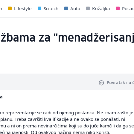
n
Lifestyle
Scitech
Auto
Križaljka
Posa
žbama za "menadžerisanje"
Povratak na 
da
o reprezentacije se radi od njenog postanka. Ne znam zašto je
lanu. Treba završiti kvalifikacije a ne ovako se ponašati, ni
u a ni on prema novinarčićima koji su do juče kamčili da ga se
ećina javnosti. Od ovakvog načina nema niko koristi.