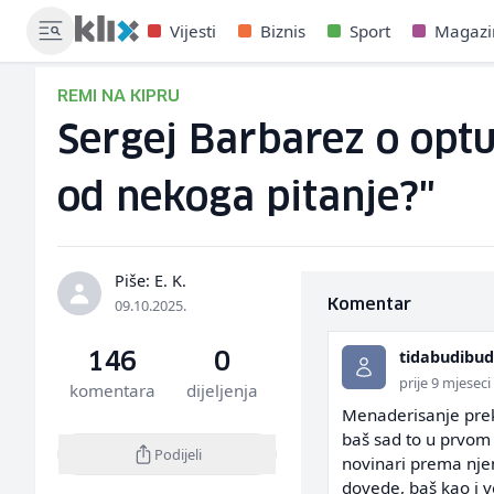
Vijesti
Biznis
Sport
Magazi
REMI NA KIPRU
Sergej Barbarez o optu
od nekoga pitanje?"
Piše: E. K.
09.10.2025.
Komentar
tidabudibu
146
0
prije 9 mjeseci
komentara
dijeljenja
Menaderisanje prek
baš sad to u prvom p
Podijeli
novinari prema njem
dovede, baš kao i v