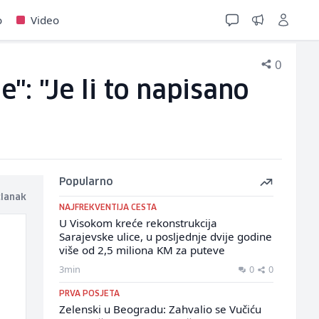
o
Video
0
: "Je li to napisano
Popularno
članak
NAJFREKVENTIJA CESTA
U Visokom kreće rekonstrukcija
Sarajevske ulice, u posljednje dvije godine
više od 2,5 miliona KM za puteve
3min
0
0
PRVA POSJETA
Zelenski u Beogradu: Zahvalio se Vučiću