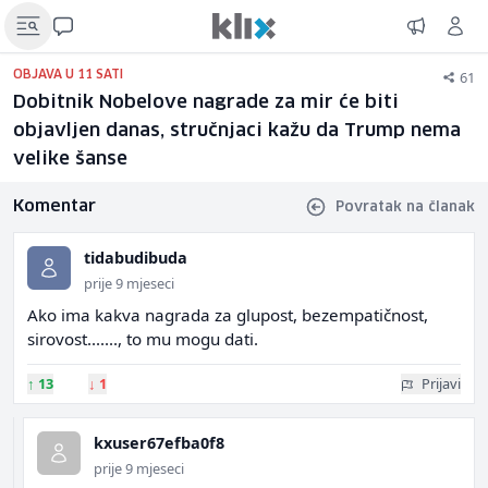
61
OBJAVA U 11 SATI
Dobitnik Nobelove nagrade za mir će biti
objavljen danas, stručnjaci kažu da Trump nema
velike šanse
Komentar
Povratak na članak
tidabudibuda
prije 9 mjeseci
Ako ima kakva nagrada za glupost, bezempatičnost,
sirovost......., to mu mogu dati.
↑
13
↓
1
Prijavi
kxuser67efba0f8
prije 9 mjeseci