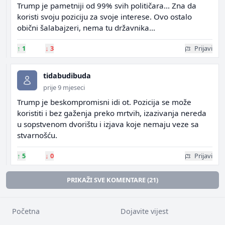
Trump je pametniji od 99% svih političara... Zna da
koristi svoju poziciju za svoje interese. Ovo ostalo
obični šalabajzeri, nema tu državnika...
↑
1
↓
3
Prijavi
tidabudibuda
prije 9 mjeseci
Trump je beskompromisni idi ot. Pozicija se može
koristiti i bez gaženja preko mrtvih, izazivanja nereda
u sopstvenom dvorištu i izjava koje nemaju veze sa
stvarnošću.
↑
5
↓
0
Prijavi
PRIKAŽI SVE KOMENTARE (21)
Početna
Dojavite vijest