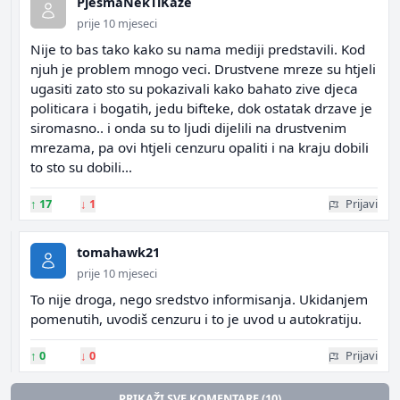
PjesmaNekTiKaze
prije 10 mjeseci
Nije to bas tako kako su nama mediji predstavili. Kod
njuh je problem mnogo veci. Drustvene mreze su htjeli
ugasiti zato sto su pokazivali kako bahato zive djeca
politicara i bogatih, jedu bifteke, dok ostatak drzave je
siromasno.. i onda su to ljudi dijelili na drustvenim
mrezama, pa ovi htjeli cenzuru opaliti i na kraju dobili
to sto su dobili...
↑
17
↓
1
Prijavi
tomahawk21
prije 10 mjeseci
To nije droga, nego sredstvo informisanja. Ukidanjem
pomenutih, uvodiš cenzuru i to je uvod u autokratiju.
↑
0
↓
0
Prijavi
PRIKAŽI SVE KOMENTARE (10)