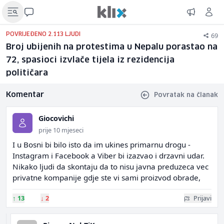
69
POVRIJEĐENO 2.113 LJUDI
Broj ubijenih na protestima u Nepalu porastao na
72, spasioci izvlače tijela iz rezidencija
političara
Komentar
Povratak na članak
Giocovichi
prije 10 mjeseci
I u Bosni bi bilo isto da im ukines primarnu drogu -
Instagram i Facebook a Viber bi izazvao i drzavni udar.
Nikako ljudi da skontaju da to nisu javna preduzeca vec
privatne kompanije gdje ste vi sami proizvod obrade,
↑
13
↓
2
Prijavi