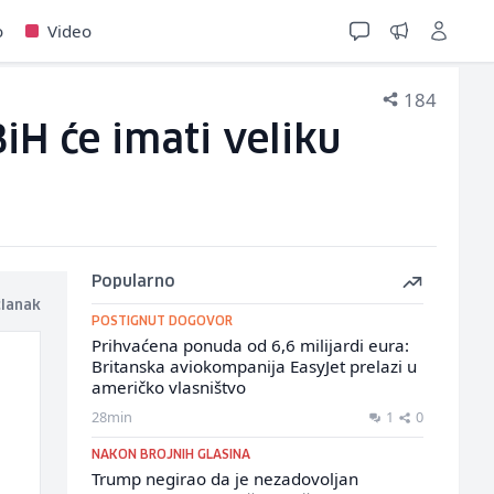
o
Video
184
iH će imati veliku
Popularno
članak
POSTIGNUT DOGOVOR
Prihvaćena ponuda od 6,6 milijardi eura:
Britanska aviokompanija EasyJet prelazi u
američko vlasništvo
28min
1
0
NAKON BROJNIH GLASINA
Trump negirao da je nezadovoljan