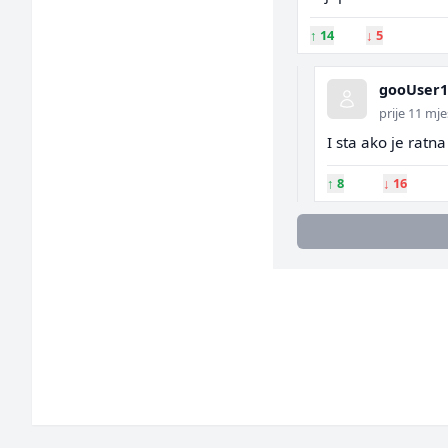
↑
14
↓
5
gooUser1
prije 11 mje
I sta ako je ratn
↑
8
↓
16