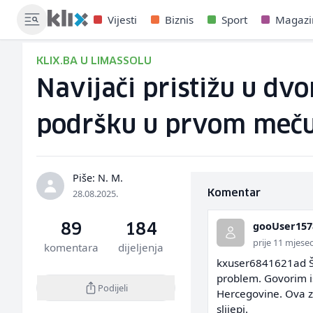
Vijesti
Biznis
Sport
Magazi
KLIX.BA U LIMASSOLU
Navijači pristižu u dvo
podršku u prvom meču
Piše: N. M.
28.08.2025.
Komentar
gooUser157
89
184
prije 11 mjesec
komentara
dijeljenja
kxuser6841621ad Šta
problem. Govorim is
Podijeli
Hercegovine. Ova za
slijepi.