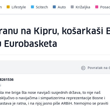
n
Lifestyle
Scitech
Auto
Križaljka
Posa
ranu na Kipru, košarkaši B
 Eurobasketa
Povratak na 
8261536
i
 me briga šta nose navijači susjednih država, to nije naš
ključivo o navijačima i simpatizerima reprezentacije Bosne i
stava je ratna, i na njoj jasno piše ARBiH. Nemojmo se praviti