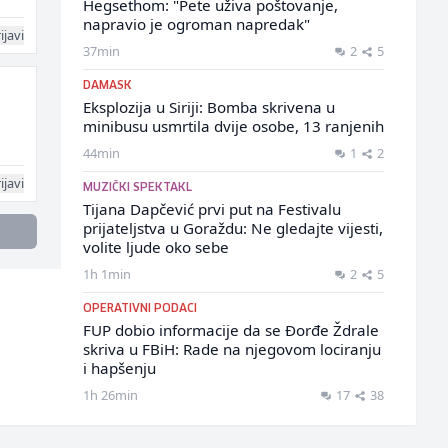
Hegsethom: "Pete uživa poštovanje,
napravio je ogroman napredak"
ijavi
37min
2
5
DAMASK
Eksplozija u Siriji: Bomba skrivena u
minibusu usmrtila dvije osobe, 13 ranjenih
44min
1
2
ijavi
MUZIČKI SPEKTAKL
Tijana Dapčević prvi put na Festivalu
prijateljstva u Goraždu: Ne gledajte vijesti,
volite ljude oko sebe
1h 1min
2
5
OPERATIVNI PODACI
FUP dobio informacije da se Đorđe Ždrale
skriva u FBiH: Rade na njegovom lociranju
i hapšenju
1h 26min
17
38