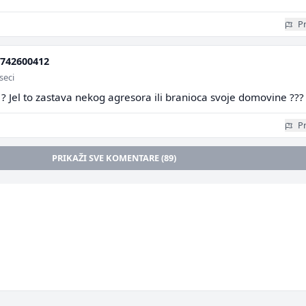
Pr
742600412
seci
a ? Jel to zastava nekog agresora ili branioca svoje domovine ???
Pr
PRIKAŽI SVE KOMENTARE (89)