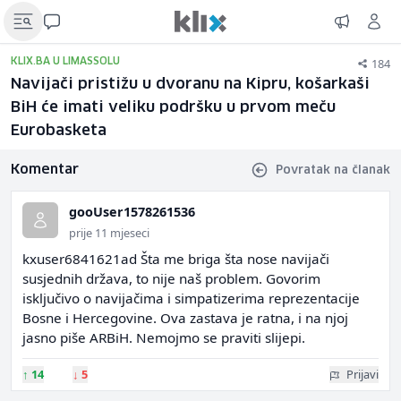
184
KLIX.BA U LIMASSOLU
Navijači pristižu u dvoranu na Kipru, košarkaši
BiH će imati veliku podršku u prvom meču
Eurobasketa
Komentar
Povratak na članak
gooUser1578261536
prije 11 mjeseci
kxuser6841621ad Šta me briga šta nose navijači
susjednih država, to nije naš problem. Govorim
isključivo o navijačima i simpatizerima reprezentacije
Bosne i Hercegovine. Ova zastava je ratna, i na njoj
jasno piše ARBiH. Nemojmo se praviti slijepi.
↑
14
↓
5
Prijavi