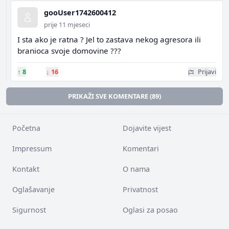
gooUser1742600412
prije 11 mjeseci
I sta ako je ratna ? Jel to zastava nekog agresora ili
branioca svoje domovine ???
↑
8
↓
16
Prijavi
PRIKAŽI SVE KOMENTARE (89)
Početna
Dojavite vijest
Impressum
Komentari
Kontakt
O nama
Oglašavanje
Privatnost
Sigurnost
Oglasi za posao